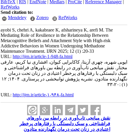
BibTeX
|
RIS
|
EndNote
|
Medlars
|
ProCite
|
Reference Manager
|
RefWorks
Send citation to:
Mendeley
Zotero
RefWorks
ayobi S, chehri A, kakabraee K, afsharineya K, arefi M. The
Mediating Role of Resilience in the Relationship Between
Metacognitive Beliefs and Attachment Style with High-risk
Addictive Behaviors in Women Undergoing Methadone
Maintenance Treatment. IJRN 2025; 12 (1) :20-33
URL:
http://ijrn.ir/article-1-948-fa.html
ایوبی شهره، چهری آزیتا، کاکابرایی کیوان، افشاری نیا کریم، عارفی
مختار. نقش میانجی تاب‌آوری در رابطه بین باورهای فراشناختی و
سبک دلبستگی با رفتارهای پرخطر اعتیادی در زنان تحت درمان
نگهدارنده متادون. نشریه پژوهش توانبخشی در پرستاری. ۱۴۰۴; ۱۲
(۱) :۲۰-۳۳
URL:
http://ijrn.ir/article-۱-۹۴۸-fa.html
نقش میانجی تاب‌آوری در رابطه بین باورهای
فراشناختی و سبک دلبستگی با رفتارهای پرخطر
اعتیادی در زنان تحت درمان نگهدارنده متادون