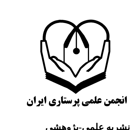
شریه علمی-پژوهشی