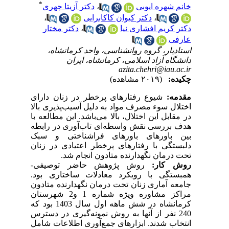
*
خانم شهره ایوبی
،
دکتر آزیتا چهری
،
دکتر کیوان کاکابرایی
،
دکتر کریم افشاری نیا
،
دکتر مختار
عارفی
استادیار، گروه روانشناسی، واحد کرمانشاه،
دانشگاه آزاد اسلامی، کرمانشاه، ایران
azita.chehri@iau.ac.ir
چکیده:
(۲۰۱۹ مشاهده)
مقدمه:
شیوع رفتارهای پرخطر در زنان دارای
اختلال سوء مصرف مواد به دلیل آسیب‌پذیری بالا
در مقابل این اختلال، بالا می‌باشد. این مطالعه با
هدف بررسی نقش واسطه‌ای تاب‌آوری در رابطه
بین باورهای باورهای فراشناختی و سبک
دلبستگی با رفتارهای پرخطر اعتیادی در زنان
تحت درمان نگهدارنده متادون انجام شد.
روش کار:
روش پژوهش حاضر توصیفی‌-‌
همبستگی با رویکرد معادلات ساختاری بود.
جامعه آماری زنان تحت درمان نگهدارنده متادون
مراکز مشاوره ویژه شماره 1 و2 شهرستان
کرمانشاه در شش ماهه اول سال 1403 بود که
240 نفر از آنها به روش نمونه‌گیری در دسترس
انتخاب شدند. ابزارهای جمع‌آوری اطلاعات شامل