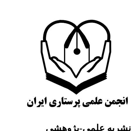
شریه علمی-پژوهشی