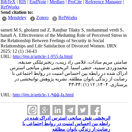
BibTeX
|
RIS
|
EndNote
|
Medlars
|
ProCite
|
Reference Manager
|
RefWorks
Send citation to:
Mendeley
Zotero
RefWorks
sameti M S, gholami rad Z, Ranjbar Tilaky S, mohammad verdi S,
hanafi A. Effectiveness of the Mediating Role of Perceived Stress in
the Relationship Between Feelings of Security in Social
Relationships and Life Satisfaction of Divorced Women. IJRN
2025; 12 (1) :34-43
URL:
http://ijrn.ir/article-1-955-fa.html
صامتی مریم سادات، غلامی راد زینب، رنجبرتیلکی صدیقه،
محمدوردی سمیه، حنفی اسما. اثربخشی نقش میانجی استرس
ادراک شده در رابطه بین احساس امنیت در روابط اجتماعی با
رضایت از زندگی بانوان مطلقه. نشریه پژوهش توانبخشی در
پرستاری. ۱۴۰۴; ۱۲ (۱) :۳۴-۴۳
URL:
http://ijrn.ir/article-۱-۹۵۵-fa.html
اثربخشی نقش میانجی استرس ادراک شده در
رابطه بین احساس امنیت در روابط اجتماعی با
رضایت از زندگی بانوان مطلقه