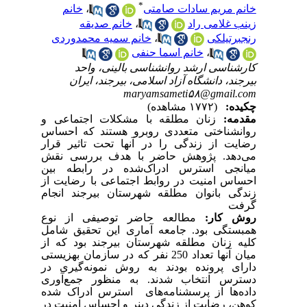
*
خانم مریم سادات صامتی
،
خانم
زینب غلامی راد
،
خانم صدیقه
رنجبرتیلکی
،
خانم سمیه محمدوردی
،
خانم اسما حنفی
کارشناسی ارشد روانشناسی بالینی، واحد
بیرجند، دانشگاه آزاد اسلامی، بیرجند، ایران
maryamsameti۵۸@gmail.com
چکیده:
(۱۷۷۲ مشاهده)
مقدمه:
زنان مطلقه با مشکلات اجتماعی و
روانشناختی متعددی روبرو هستند که احساس
رضایت از زندگی را در آنها تحت تاثیر قرار
می‌دهد. پژوهش حاضر با هدف
بررسی نقش
میانجی استرس ادراک‌شده در رابطه بین
احساس امنیت در روابط اجتماعی با رضایت از
زندگی بانوان مطلقه شهرستان بیرجند ا
نجام
گرفت
روش کار:
مطالعه حاضر توصیفی از نوع
همبستگی
بود. جامعه آماری این تحقیق شامل
کلیه زنان مطلقه شهرستان بیرجند بود که از
میان آنها تعداد 250 نفر که در سازمان بهزیستی
دارای پرونده بودند به روش نمونه‌گیری در
دسترس انتخاب شدند.
به منظور جمع‌آوری
داده‌ها از پرسشنامه‌
های
استرس ادراک شده
کوهن، رضایت از زندگی دینر و احساس امنیت در