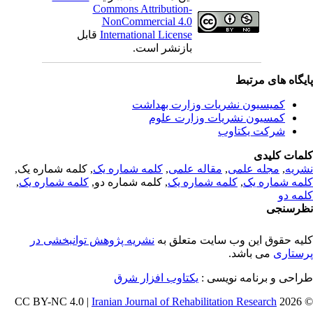
Commons Attribution-
NonCommercial 4.0
International License
قابل
بازنشر است.
یگاه های مرتبط
کمیسیون نشریات وزارت بهداشت
کمسیون نشریات وزارت علوم
شرکت یکتاوب
مات کلیدی
ریه
,
مجله علمی
,
مقاله علمی
,
کلمه شماره یک
, کلمه شماره یک,
مه شماره یک
,
کلمه شماره یک
, کلمه شماره دو,
کلمه شماره یک
,
مه دو
رسنجی
یه حقوق این وب سایت متعلق به
نشریه پژوهش توانبخشی در
ستاری
می باشد.
احی و برنامه نویسی :
یکتاوب افزار شرق
Iranian Journal of Rehabilitation Research
© 202