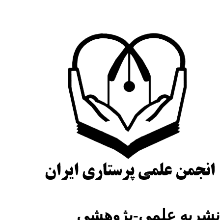
شریه علمی-پژوهشی