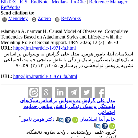
BibTeX
|
RIS
|
EndNote
|
Medlars
|
ProCite
|
Reference Manager
|
RefWorks
Send citation to:
Mendeley
Zotero
RefWorks
eslamiyan A, namvar H. Causal Model of Obsessive–Compulsive
Tendencies Based on Attachment Styles and Lifestyle with the
Mediating Role of Social Support. IJRN 2026; 12 (3) :59-70
URL:
http://ijrn.ir/article-1-971-fa.html
اسلامیان آیدا، نامور هومن. مدل علی گرایش به وسواس بر اساس
سبک‌های دلبستگی و سبک زندگی با نقش میانجی حمایت اجتماعی.
نشریه پژوهش توانبخشی در پرستاری. ۱۴۰۵; ۱۲ (۳) :۵۹-۷۰
URL:
http://ijrn.ir/article-۱-۹۷۱-fa.html
مدل علی گرایش به وسواس بر اساس سبک‌های
دلبستگی و سبک زندگی با نقش میانجی حمایت
اجتماعی
*
خانم آیدا اسلامیان
،
دکتر هومن نامور
گروه علمی روانشناسی، واحد ساوه، دانشگاه
آزاد اسلامی، ساوه،ایران