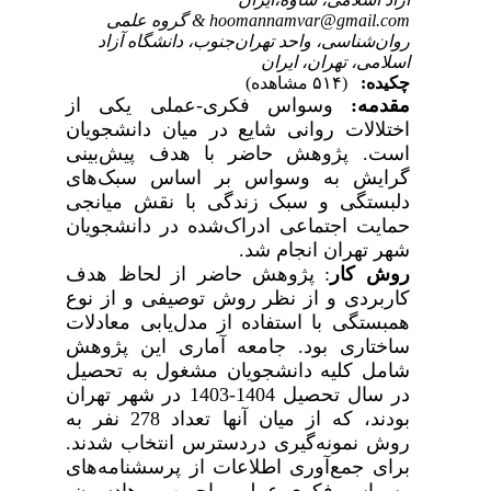
hoomannamvar@gmail.com & گروه علمی
روان‌شناسی، واحد تهران‌جنوب، دانشگاه آزاد
اسلامی، تهران، ایران
چکیده:
(۵۱۴ مشاهده)
مقدمه
:
وسواس فکری-عملی
یکی از
اختلالات روانی شایع در میان دانشجویان
است
. پژوهش حاضر با هدف پیش‌بینی
گرایش به وسواس بر اساس سبک‌های
دلبستگی و سبک زندگی با نقش میانجی
حمایت اجتماعی ادراک‌شده در دانشجویان
شهر تهران انجام شد.
روش کار
: پژوهش حاضر از لحاظ هدف
کاربردی و از نظر روش توصیفی و از نوع
همبستگی با استفاده از مدل‌یابی معادلات
ساختاری بود. جامعه آماری این پژوهش
شامل کلیه دانشجویان مشغول به تحصیل
در سال تحصیل 1404-1403 در شهر تهران
بودند
،
که از میان آنها تعداد 278 نفر به
روش نمونه‌گیری در‌دسترس انتخاب شدند.
برای جمع‌آوری اطلاعات از پرسشنامه‌های
وسواس فکری-عملی راچمن و هادسون،