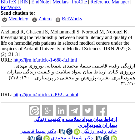
BibTeX
|
RIS
|
EndNote
|
Medlars
|
ProCite
|
Reference Manager
|
RefWorks
Send citation to:
Mendeley
Zotero
RefWorks
Arzhangi R, Ghasemi S, Mohammadi S, Norouzi M, Norouzi K.
Investigating the relationship between health literacy and quality of
life on hemodialysis patients in selected medical centers under the
auspices of Ardabil University of Medical Sciences. IJRN 2022; 8
(2) :21-31
URL:
http://ijrn.ir/article-1-668-fa.html
ارژنگی رقیه، قاسمی سیما، محمدی شمعانه، نوروزی مهدی،
نوروزی کیان. ارتباط میان سواد سلامت و کیفیت زندگی بیماران
همودیالیزی. نشریه پژوهش توانبخشی در پرستاری. ۱۴۰۰; ۸ (۲)
:۲۱-۳۱
URL:
http://ijrn.ir/article-۱-۶۶۸-fa.html
ارتباط میان سواد سلامت و کیفیت زندگی
بیماران همودیالیزی
خانم رقیه ارژنگی
،
دکتر سیما قاسمی
،
دکتر شمعانه محمدی
،