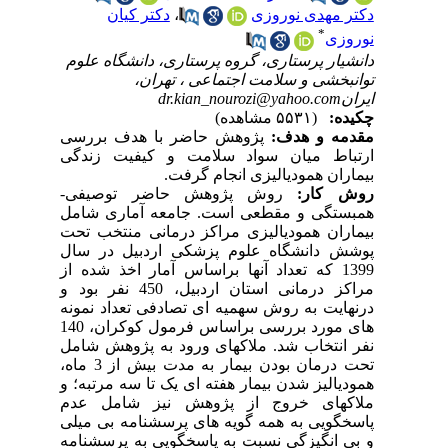
دکتر مهدی نوروزی
،
دکتر کیان
*
نوروزی
دانشیار پرستاری، گروه پرستاری، دانشگاه علوم
توانبخشی و سلامت اجتماعی ، تهران،
ایرانdr.kian_nourozi@yahoo.com
چکیده:
(۵۵۳۱ مشاهده)
مقدمه و هدف:
پژوهش
حاضر
با هدف بررسی
ارتباط میان سواد سلامت و کیفیت زندگی
بیماران همودیالیزی انجام گرفت.
روش کار:
روش پژوهش حاضر توصیفی-
همبستگی و مقطعی است. جامعه آماری شامل
بیماران همودیالیزی مراکز درمانی منتخب تحت
پوشش دانشگاه علوم پزشکی اردبیل در سال
1399 که تعداد آنها براساس آمار اخذ شده از
مراکز درمانی استان اردبیل، 450 نفر بود و
درنهایت به روش سهمیه ای تصادفی تعداد نمونه
های مورد بررسی براساس فرمول کوکران، 140
نفر انتخاب شد. ملاکهای ورود به پژوهش شامل
تحت درمان بودن بیمار به مدت بیش از 3 ماه،
همودیالیز شدن بیمار هفته ای یک تا سه مرتبه؛ و
ملاکهای خروج از پژوهش نیز شامل عدم
پاسخگویی به همه گویه های پرسشنامه بی میلی
و بی انگیزگی نسبت به پاسخگویی به پرسشنامه