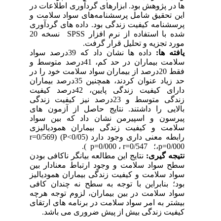
ها در پژوهش بود. ابزارهای گردآوری اطلاعات در
این تحقیق شامل پرسشنامه‌های سواد سلامت و
پرسشنامه کیفیت زندگی بود. داده های گردآوری
شده با استفاده از نرم افزار
SPSS
نسخه 20
مورد تجزیه و تحلیل قرار گرفت.
یافته ها:
داده ها نشان داد که 39درصد سواد
سلامت بیماران در حد کم، 41درصد متوسط و
فقط 20درصد از بیماران سواد سلامت خود را در
حد زیاد عنوان کردند، همچنین 35درصد بیماران
دارای کیفیت زندگی پایین، 42درصد کیفیت
زندگی متوسط و 23درصد نیز کیفیت زندگی
بالایی را داشتند. نتایج حاصل از آزمون های
پیرسون و اسپیرمن نشان داد که بین سواد
سلامت و کیفیت زندگی بیماران همودیالیزی
رابطه معنی داری وجود دارد (0/05>
P
)
(
=0/569
r
0/000؛ p=0/000
p=
،
r=0/547
،
).
نتیجه گیری:
نتایج این مطالعه بیانگر ناکافی بودن
سطح سواد سلامت و وجود ارتباط معنادار بین
سواد سلامت و کیفیت زندگی بیماران همودیالیز
بود؛ بنابراین با توجه به سطح نه چندان کافی
سواد سلامت در بین بیماران، لزوم توجه هرچه
بیشتر به امر سواد سلامت در برنامه های ارتقای
کیفیت زندگی بیش از پیش ضروری می باشد.