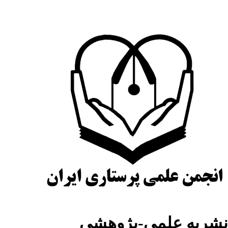
شریه علمی-پژوهشی