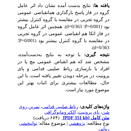
یافته ها:
نتایج بدست آمده نشان داد اثر عامل
گروه در فاز پاسخ بارگذاری هم­انقباضی عمومی
در گروه تجربی در مقایسه با گروه کنترل بیشتر
بود (0/001=
P
؛ 0/363=
d
). همچنین اثر عامل گروه
در فاز اتکا هم انقباضی عمومی در گروه تجربی
در مقایسه با گروه کنترل بیشتر بود (0/001=
P
؛
).
d
0/363=
نتیجه گیری:
با توجه به نتایج به‌دست‌آمده،
مشخص شد که هم انقباض عمومی مچ پا در
افراد با بازسازی رباط صلیبی قدامی و پای
پرونیت در مرحله دویدن تغییر یافته است. با این
حال، مطالعات بیشتری برای اثبات بهتر این
موضوع مورد نیاز است.
واژه‌های کلیدی:
رباط صلیبی قدامی
،
تمرین روی
شن
،
پای پرونیت
،
الکترومایوگرافی
متن کامل
[PDF 351 kb]
(۶۷۴ دریافت)
نوع مطالعه:
پژوهشي
| موضوع مقاله:
توانبخشی
روانی