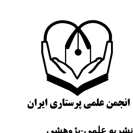
شریه علمی-پژوهشی