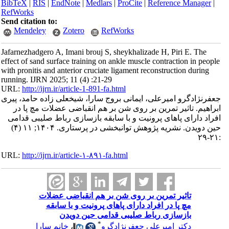
BibTeX
|
RIS
|
EndNote
|
Medlars
|
ProCite
|
Reference Manager
|
RefWorks
Send citation to:
Mendeley
Zotero
RefWorks
Jafarnezhadgero A, Imani brouj S, sheykhalizade H, Piri E. The
effect of sand surface training on ankle muscle contraction in people
with pronitis and anterior cruciate ligament reconstruction during
running. IJRN 2025; 11 (4) :21-29
URL:
http://ijrn.ir/article-1-891-fa.html
جعفرنژادگرو امیرعلی، ایمانی بروج سارا، شیخعلی زاده حامد، پیری
ابراهیم. تاثیر تمرین بر روی شن بر هم انقباضی عضلات مچ پا در
افراد دارای پاهای پرونیت و با سابقه بازسازی رباط صلیبی قدامی
حین دویدن. نشریه پژوهش توانبخشی در پرستاری. ۱۴۰۴; ۱۱ (۴)
:۲۱-۲۹
URL:
http://ijrn.ir/article-۱-۸۹۱-fa.html
تاثیر تمرین بر روی شن بر هم انقباضی عضلات
مچ پا در افراد دارای پاهای پرونیت و با سابقه
بازسازی رباط صلیبی قدامی حین دویدن
*
دکتر امیرعلی جعفرنژادگرو
،
خانم سارا