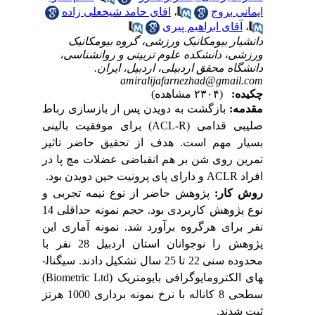
ایمانی بروج
،
اقای حامد شیخعلی زاده
،
آقای ابراهیم پیری
دانشیار بیومکانیک ورزشی، گروه بیومکانیک
ورزشی، دانشکده علوم تربیتی و روانشناسی،
دانشگاه محقق اردبیلی، اردبیل، ایران.
amiralijafarnezhad@gmail.com
چکیده:
(۲۳۰۴ مشاهده)
مقدمه:
بازگشت به دویدن پس از بازسازی رباط
صلیبی قدامی
(ACL-R)
برای موفقیت بالینی
بسیار مهم است. هدف از تحقیق حاضر تاثیر
تمرین روی شن بر هم انقباضی عضلات مچ پا در
افراد
ACLR
و دارای پای پرونیت حین دویدن بود.
روش کار:
پژوهش حاضر از نوع نیمه تجربی و
نوع پژوهش کاربردی بود. حجم نمونه حداقلی 14
نفر برای هرگروه برآورد شد. نمونه آماری این
پژوهش را نوجوانان استان اردبیل 28 نفر با
محدوده سنی 22 تا 25 سال تشکیل دادند. سیگنال­
های الکترومایوگرافی بایومتریک (
Biometric Ltd
)
سطحی 8 کاناله با نرخ نمونه برداری 1000 هرتز
ثبت شدند.