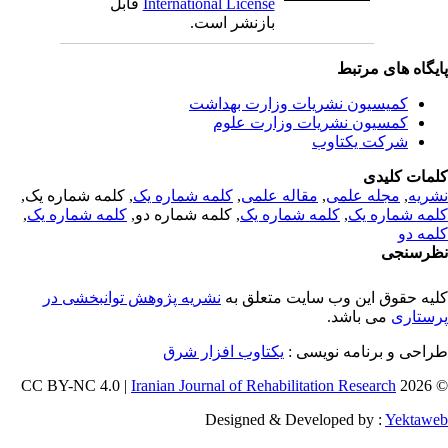
International License
قابل
بازنشر است.
یگاه های مرتبط
کمیسیون نشریات وزارت بهداشت
کمسیون نشریات وزارت علوم
شرکت یکتاوب
مات کلیدی
ریه
,
مجله علمی
,
مقاله علمی
,
کلمه شماره یک
, کلمه شماره یک,
مه شماره یک
,
کلمه شماره یک
, کلمه شماره دو,
کلمه شماره یک
,
مه دو
رسنجی
یه حقوق این وب سایت متعلق به
نشریه پژوهش توانبخشی در
ستاری
می باشد.
احی و برنامه نویسی :
یکتاوب افزار شرق
Iranian Journal of Rehabilitation Research
© 202
Designed & Developed by :
Yektaw