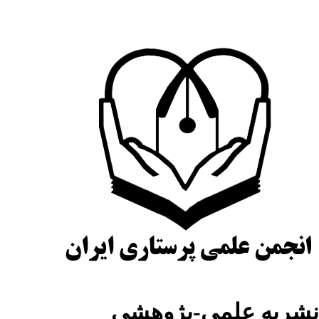
شریه علمی-پژوهشی