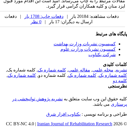
قالات مرتبط را به چاپ می‌رساند. امید است این اقدام مورد قبول
یزد منان و کلیه همکاران گرامی قرار گیرد.
دفعات مشاهده: 20184 بار |
دفعات چاپ: 1708 بار
| دفعات
ارسال به دیگران: 17 بار |
0 نظر
یگاه های مرتبط
کمیسیون نشریات وزارت بهداشت
کمسیون نشریات وزارت علوم
شرکت یکتاوب
مات کلیدی
ریه
,
مجله علمی
,
مقاله علمی
,
کلمه شماره یک
, کلمه شماره یک,
مه شماره یک
,
کلمه شماره یک
, کلمه شماره دو,
کلمه شماره یک
,
مه دو
رسنجی
یه حقوق این وب سایت متعلق به
نشریه پژوهش توانبخشی در
ستاری
می باشد.
احی و برنامه نویسی :
یکتاوب افزار شرق
Iranian Journal of Rehabilitation Research
© 202