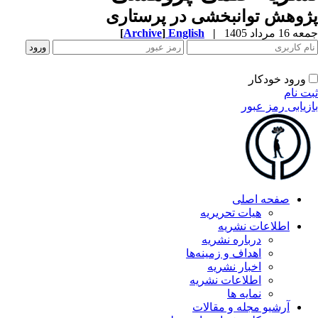
وهش توانبخشی در پرستاری
1 مرداد 1405
|
English
]
Archive
[
ورود خودکار
ت نام
زیابی رمز عبور
صفحه اصلی
هیات تحریریه
اطلاعات نشریه
درباره نشریه
اهداف و زمینه‌ها
اخبار نشریه
اطلاعات نشریه
نمایه ها
آرشیو مجله و مقالات