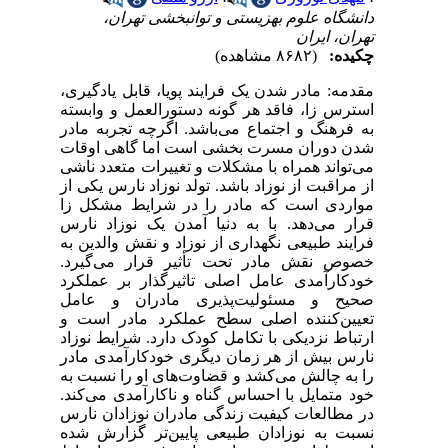
دانشگاه علوم بهزیستی و توانبخشی تهران،
تهران، ایران
چکیده:
(۸۶۸۲ مشاهده)
مقدمه: مادر شدن یک فرایند پویا، قابل یادگیری،
استرس زا، فاقد هر گونه دستورالعمل و وابسته
به فرهنگ و اجتماع می‌باشد. اگرچه تجربه مادر
شدن دوران مسرت بخشی است اما گاهی اوقات
می‌تواند همراه با مشکلات و تغییرات متعدد ناشی
از مراقبت از نوزاد باشد. تولد نوزاد نارس یکی از
مواردی است که مادر را در شرایط مشکل زا
قرار می‌دهد. با به دنیا آمدن یک نوزاد نارس
فرایند طبیعی نگهداری از نوزاد و نقش والدین به
خصوص نقش مادر تحت تأثیر قرار می‌گیرد.
خودکارآمدی عامل اصلی تاثیرگذار بر عملکرد
صحیح و مسئولیت‌پذیری مادران و عامل
تعیین‌کننده اصلی سطح عملکرد مادر است و
ارتباط نزدیکی با تکامل کودک دارد. شرایط نوزاد
نارس بیش از هر زمان دیگری خودکارآمدی مادر
را به چالش می‌کشد و قضاوت‌های او را نسبت به
خود متمایل با احساس گناه و ناکارآمدی می‌کند.
در مطالعات کیفیت زندگی مادران نوزادان نارس
نسبت به نوزادان طبیعی پایین‌تر گزارش شده