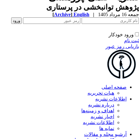
وهش توانبخشی در پرستاری
1 مرداد 1405
|
English
]
Archive
[
ورود خودکار
ت نام
زیابی رمز عبور
صفحه اصلی
هیات تحریریه
اطلاعات نشریه
درباره نشریه
اهداف و زمینه‌ها
اخبار نشریه
اطلاعات نشریه
نمایه ها
آرشیو مجله و مقالات