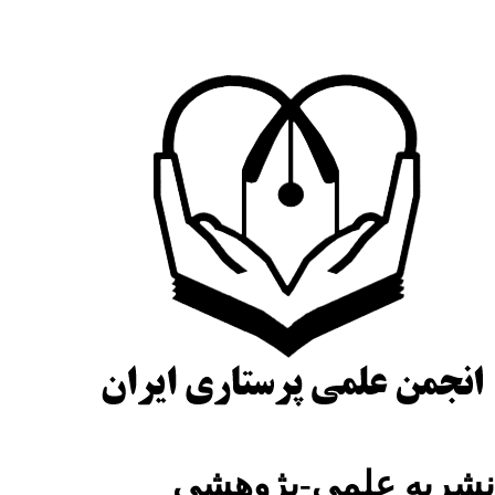
شریه علمی-پژوهشی