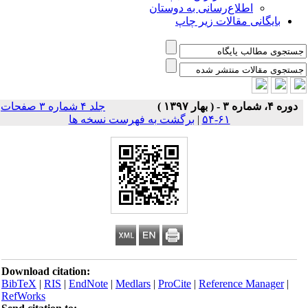
اطلاع‌رسانی به دوستان
بایگانی مقالات زیر چاپ
دوره ۴، شماره ۳ - ( بهار ۱۳۹۷ )
جلد ۴ شماره ۳ صفحات
۶۱-۵۴
|
برگشت به فهرست نسخه ها
Download citation:
BibTeX
|
RIS
|
EndNote
|
Medlars
|
ProCite
|
Reference Manager
|
RefWorks