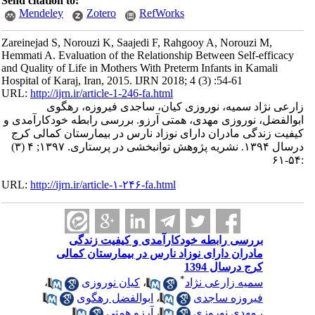
Send citation to:
Mendeley
Zotero
RefWorks
Zareinejad S, Norouzi K, Saajedi F, Rahgooy A, Norouzi M,
Hemmati A. Evaluation of the Relationship Between Self-efficacy
and Quality of Life in Mothers With Preterm Infants in Kamali
Hospital of Karaj, Iran, 2015. IJRN 2018; 4 (3) :54-61
URL:
http://ijrn.ir/article-1-246-fa.html
زارعی نژاد سمیه، نوروزی کیان، ساجدی فیروزه، رهگوی
ابوالفضل، نوروزی مهدی، همتی آرزو. بررسی رابطه خودکارآمدی و
کیفیت زندگی مادران دارای نوزاد نارس در بیمارستان کمالی کرج
درسال ۱۳۹۴. نشریه پژوهش توانبخشی در پرستاری. ۱۳۹۷; ۴ (۳)
:۵۴-۶۱
URL:
http://ijrn.ir/article-۱-۲۴۶-fa.html
بررسی رابطه خودکارآمدی و کیفیت زندگی
مادران دارای نوزاد نارس در بیمارستان کمالی
کرج درسال 1394
*
سمیه زارعی نژاد
،
کیان نوروزی
،
فیروزه ساجدی
،
ابوالفضل رهگوی
،
مهدی نوروزی
،
آرزو همتی