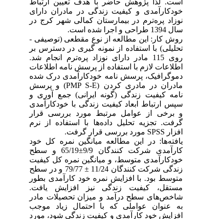
است. لذا پژوهش حاضر با هدف تعیین ارتباط
خودکارآمدی و کیفیت زندگی در مادران دارای
نوزاد پره‌ترم در بیمارستان کمالی شهر کرج در
سال 1394 طراحی و اجرا شده است.
روش کار: این مطالعه از نوع مقطعی (توصیفی -
تحلیلی) با استفاده از نمونه گیری در دسترس بر
روی 115 مادر دارای نوزاد پره‌ترم انجام شد.
اطلاعات لازم با استفاده از پرسش نامه اطلاعات
دموگرافیک، پرسش نامه خودکارآمدی درک شده
مادران در مادری کردن (PMP S-E) و پرسش
نامه کیفیت زندگی (گونه ایرانی) جمع آوری و
سپس ارتباط ابعاد کیفیت زندگی با خودکارآمدی
و برخی از عوامل مرتبط مورد بررسی قرار
گرفت. تجزیه تحلیل داده‌ها با استفاده از نرم
افزار SPSS مورد بررسی قرار گرفت.
یافته‌ها: در این مطالعه میانگین نمره کل خود
کارآمدی شرکت کنندگان 9/9±65/19 و سطح
خودکارآمدی متوسط، و میانگین نمره کل کیفیت
زندگی شرکت کنندگان 11/24 ± 79/77 و در سطح
متوسط بود. با افزایش نمره خود کارآمدی بطور
مستقل، کیفیت زندگی نیز افزایش یافت.
شاخص‌های سطح درآمد و میزان تحصیلات مادر
به عنوان عواملی که با احتمال زیاد موجب
افزایش خود کارآمدی و کیفیت زندگی شود، مورد