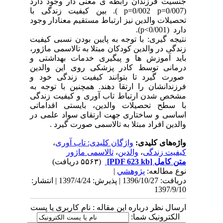
جنسیت فرزندان رابطه ی معنی دار وجود دارد
(p=0/002 p=0/007 ). بین کیفیت زندگی با
تحصیلات والدین نیز ارتباط مستقیم معنادار وجود
دارد (p<0/001).
نتیجه گیری: با توجه به پایین بودن نسبی کیفیت
زندگی در والدین کودکان مبتلا به تالاسمی ماژور،
باید آموزش ها و پیگیری خدمات بهداشتی و
درمانی توسط کادر پزشکی روی این والدین
صورت گیرد تا بتوانند کیفیت زندگی خود و
فرزندانشان را ارتقا دهند. همچنین با توجه به
مشخص شدن ارتباط تاب آوری و کیفیت زندگی
با سطح تحصیلات والدین، بایستی اقداماتی
اساسی و ساختاری جهت ارتقای سواد علمی در
والدین افراد مبتلا به تالاسمی صورت گیرد .
واژه‌های کلیدی:
واژگان کلیدی: تاب آوری
،
کیفیت زندگی
،
والدین
،
تالاسمی ماژور
متن کامل
[PDF 623 kb]
(۵۵۶۳ دریافت)
نوع مطالعه:
پژوهشي
|
دریافت: 1396/10/27 | پذیرش: 1397/4/24 | انتشار:
1397/9/10
ارسال نظر درباره این مقاله : نام کاربری یا پست
الکترونیک شما: