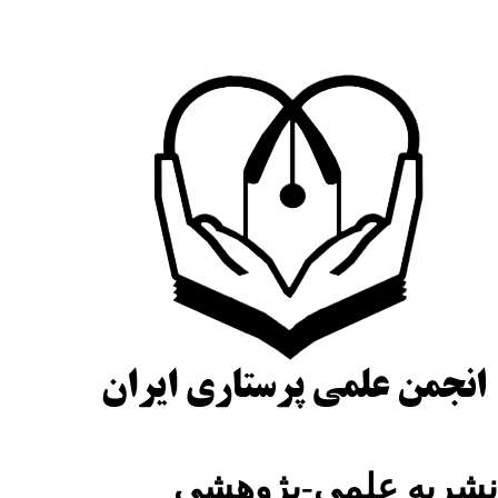
شریه علمی-پژوهشی