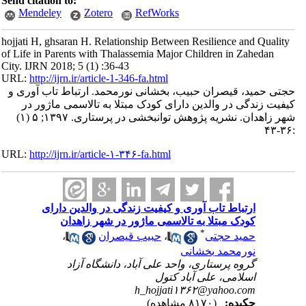
Send citation to:
Mendeley
Zotero
RefWorks
hojjati H, ghsaran H. Relationship Between Resilience and Quality
of Life in Parents with Thalassemia Major Children in Zahedan
City. IJRN 2018; 5 (1) :36-43
URL:
http://ijrn.ir/article-1-346-fa.html
حجتی حمید، قیصران حبیب، بخشانی نورمحمد. ارتباط تاب آوری و
کیفیت زندگی در والدین دارای کودک مبتلا به تالاسمی ماژور در
شهر زاهدان. نشریه پژوهش توانبخشی در پرستاری. ۱۳۹۷; ۵ (۱)
:۳۶-۴۳
URL:
http://ijrn.ir/article-۱-۳۴۶-fa.html
ارتباط تاب آوری و کیفیت زندگی در والدین دارای
کودک مبتلا به تالاسمی ماژور در شهر زاهدان
*
حمید حجتی
،
حبیب قیصران
،
نورمحمد بخشانی
گروه پرستاری، واحد علی آباد، دانشگاه آزاد
اسلامی، علی آباد کتول
h_hojjati۱۳۶۲@yahoo.com
چکیده:
(۸۱۷۰ مشاهده)