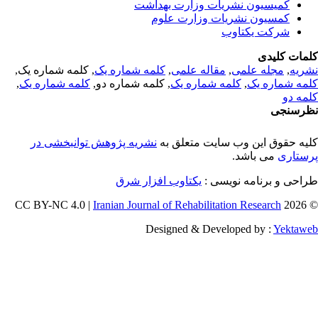
کمیسیون نشریات وزارت بهداشت
کمسیون نشریات وزارت علوم
شرکت یکتاوب
مات کلیدی
ریه
,
مجله علمی
,
مقاله علمی
,
کلمه شماره یک
, کلمه شماره یک,
مه شماره یک
,
کلمه شماره یک
, کلمه شماره دو,
کلمه شماره یک
,
مه دو
رسنجی
یه حقوق این وب سایت متعلق به
نشریه پژوهش توانبخشی در
ستاری
می باشد.
احی و برنامه نویسی :
یکتاوب افزار شرق
Iranian Journal of Rehabilitation Research
© 202
Designed & Developed by :
Yektaw