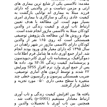
مقدمه: تالاسمی یکی از شایع ترین بیماری های
ارثی و مزمن دنیاست و در والدینی که دارای
فرزند مبتلا به بیماری اند توانایی بازگشت به
کیفیت عادی زندگی و سازگاری با بیماری امری
بسیار مهم است. این مطالعه با هدف تعیین
ارتباط تاب آوری و کیفیت زندگی در والدین
کودکان مبتلا به تالاسمی ماژور انجام شده است.
مواد و روش ها: این مطالعه یک پژوهش توصیفی
همبستگی است که روی ۱۶۵ نفر از والدین
کودکان دارای تالاسمی ماژور در شهر زاهدان در
سال ۱۳۹۵ که دارای معیار های ورود بودند انجام
شد. ابزار جمع آوری داده ها شامل فرم اطلاعات
دموگرافیک، پرسشنامه تاب آوری کانر-دیویدسون
و پرسشنامه کیفیت زندگی SF-36 بود. داده ها
پس از جمع آوری وارد نرم افزار SPSS ویرایش
۲۲ شدند و توسط آزمون های آماری توصیفی،
ضریب همبستگی پیرسون و رگرسیون خطی چند
متغیره با سطح معنی داری ۰۵/۰ مورد تجزیه و
تحلیل قرار گرفتند.
یافته ها: بین افزایش کیفیت زندگی و تاب آوری
ارتباط معنادار مستقیم (p<0/001) یافت شد .
همچنین بین تاب آوری با تحصیلات والدین و