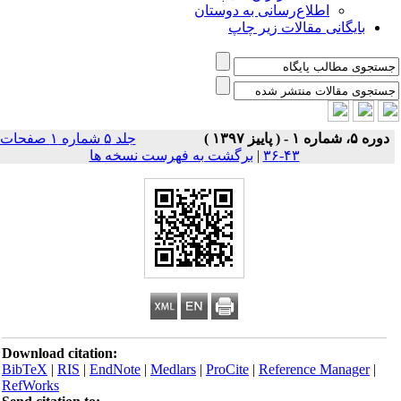
اطلاع‌رسانی به دوستان
بایگانی مقالات زیر چاپ
دوره ۵، شماره ۱ - ( پاییز ۱۳۹۷ )
جلد ۵ شماره ۱ صفحات
۴۳-۳۶
|
برگشت به فهرست نسخه ها
Download citation:
BibTeX
|
RIS
|
EndNote
|
Medlars
|
ProCite
|
Reference Manager
|
RefWorks