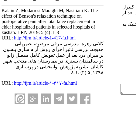
 کنترل
Kalain Z, Modarresi Maraghi M, Nasiriani K. The
عدیل شده شدت درد بعد از
effect of Benson's relaxation technique on
postoperative pain after total knee replacement in
نیک به
elder hospitalized patients in selected hospitals of
kashan. IJRN 2019; 5 (4) :1-8
URL:
http://ijrn.ir/article-1-417-fa.html
کلانی زهره، مدرسی مرقی مرضیه، نصیریانی
خدیجه. بررسی تاثیر اجرای روش آرام سازی بنسون
بر میزان درد بعد از عمل تعویض کامل مفصل زانو
در سالمندان بستری در بیمارستان های منتخب شهر
کاشان. نشریه پژوهش توانبخشی در پرستاری.
۱۳۹۸; ۵ (۴) :۱-۸
URL:
http://ijrn.ir/article-۱-۴۱۷-fa.html