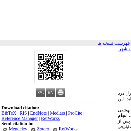
فهرست نسخه ها
ب شهر
ل درد
. این
Download citation:
 شهید بهشتی
BibTeX
|
RIS
|
EndNote
|
Medlars
|
ProCite
|
) و کنترل (28 نفر) قرار گرفتند، انجام
Reference Manager
|
RefWorks
 هر روز دو جلسه تحت آرام سازی بنسون قرار گرفتند. 30 دقیقه پس از
Send citation to:
حلیلی(تی
Mendeley
Zotero
RefWorks