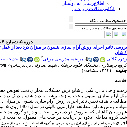
اطلاع‌رسانی به دوستان
بایگانی مقالات زیر چاپ
دوره ۵، شماره ۴ - ( تابستان ۱۳۹۸ )
بررسی تاثیر اجرای روش آرام سازی بنسون بر میزان درد بعد از عمل
کاشان
*
زهره کلانی
،
مرضیه مدرسی مرقی
،
خدیجه نصی
گروه پرستاری، دانشگاه علوم پزشکی شهید صدوقی یزد،یزد،ایران modarresi.nurse@gmail.com
چکیده:
(۷۲۴۴ مشاهده)
خلاصه
زمینه و هدف: درد یکی از شایع ترین مشکلات بیماران تحت تعویض م
مثل آرام سازی بنسون باعث سازش بیشتر با درد شده و درک درد، ترس
مطالعه با هدف تعیین تاثیر اجرای روش آرام سازی بنسون بر میزان 
مواد 
اجرای
هر مرحله از آرام سازی ارزیابی درد در هر دو گروه انجام شد. شدت درد، از طریق 