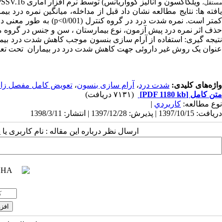
ویلکاکسون و آنالیز کوواریانس) توسط نرم افزار آماری SPSSV.16 در سطح معنی داری کمتر از 0/05 تجزیه و تحلیل شد.
مستقل،
یافته ها: نتایج مطالعه نشان داد قبل از مداخله، میانگین نمره درد ب
حذف اثر نمره درد پیش آزمون، نوع بیمارستان ، سن و جنس در گروه مداخله ب
نتیجه گیری: استفاده از آرام سازی بنسون موجب کاهش شدت درد بیمار
عنوان یک روش غیر داروئی جهت کاهش شدت درد در بیماران تحت تع
واژه‌های کلیدی:
شدت درد
،
آرام سازی بنسون
،
تعویض کامل مفصل زان
متن کامل
[PDF 1180 kb]
(۷۱۳۱ دریافت)
نوع مطالعه:
كاربردي
|
دریافت: 1397/10/15 | پذیرش: 1397/12/28 | انتشار: 1398/3/11
ارسال نظر درباره این مقاله : نام کاربری ی