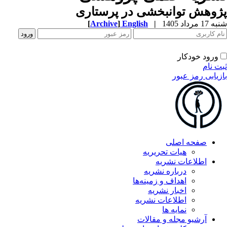
پژوهش توانبخشی در پرستاری
شنبه 17 مرداد 1405
|
English
]
Archive
[
ورود خودکار
ثبت نام
بازیابی رمز عبور
صفحه اصلی
هیات تحریریه
اطلاعات نشریه
درباره نشریه
اهداف و زمینه‌ها
اخبار نشریه
اطلاعات نشریه
نمایه ها
آرشیو مجله و مقالات