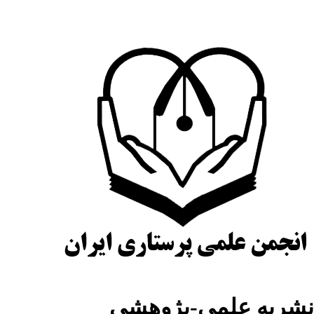
نشریه علمی-پژوهشی