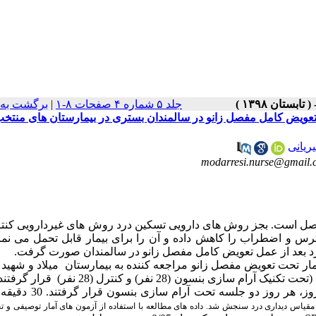
جلد ۵ شماره ۴ صفحات ۸-۱
|
برگشت به 
 تعویض کامل مفصل زانو در سالمندان بستری در بیمارستان های منتخ
ریانی
فصل است. بجز روش های دارویی تسکین درد روش های غیردارویی کنتر
 و اضطراب را کاهش داده و آن را برای بیمار قابل تحمل می نماید
درد بعد از عمل تعویض کامل مفصل زانو در سالمندان صورت گرفت.
و روش ها: این مطالعه کارآزمایی بالینی در سال 1396 روی 56 بیمار تحت تعویض مفصل زانو مراجعه کننده به بیمارستان میلاد و
شهرستان کاشان که به روش در دسترس انتخاب و در دو گروه مداخله (تحت تکنیک آرام سازی بنسون (28 نفر
شد. گروه مداخله علاوه بر دریافت مراقبت های معمول، به مدت 3 روز،
مقیاس دیداری درد سنجش شد. داده های مطالعه با استفاده از آزمون های آمار توصیفی و ت