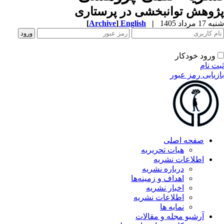
وهش توانبخشی در پرستاری
1 مرداد 1405
|
English
]
Archive
[
ورود خودکار
ت نام
زیابی رمز عبور
صفحه اصلی
هیات تحریریه
اطلاعات نشریه
درباره نشریه
اهداف و زمینه‌ها
اخبار نشریه
اطلاعات نشریه
نمایه ها
آرشیو مجله و مقالات