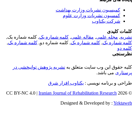
کمیسیون نشریات وزارت بهداشت
کمسیون نشریات وزارت علوم
شرکت یکتاوب
مات کلیدی
ریه
,
مجله علمی
,
مقاله علمی
,
کلمه شماره یک
, کلمه شماره یک,
مه شماره یک
,
کلمه شماره یک
, کلمه شماره دو,
کلمه شماره یک
,
مه دو
رسنجی
یه حقوق این وب سایت متعلق به
نشریه پژوهش توانبخشی در
ستاری
می باشد.
احی و برنامه نویسی :
یکتاوب افزار شرق
Iranian Journal of Rehabilitation Research
© 202
Designed & Developed by :
Yektaw