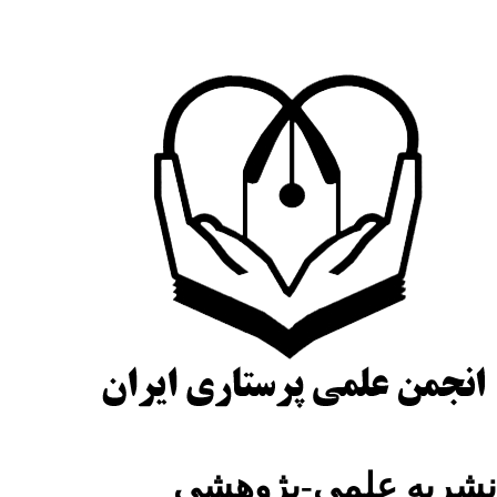
شریه علمی-پژوهشی