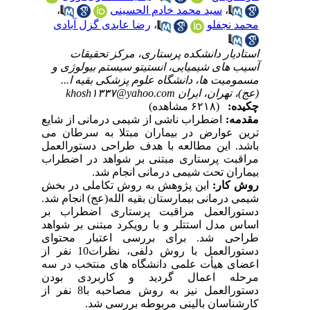
،
سید محمد خادم الحسینی
،
محمد نجفلو
،
رضا عابدی گزل آبادی
استادیار دانشکده پرستاری، مرکز تحقیقات
آسیب های شیمیایی، انستیتو سیستم بیولوژی و
مسمومیت ها، دانشگاه علوم پزشکی بقیه ا...
(عج)، تهران، ایران khosh۱۳۳۷@yahoo.com
چکیده:
(۶۲۱۸ مشاهده)
مقدمه:
اضطراب ناشی از شیمی درمانی از شایع
ترین عوارض در بیماران مبتلا به سرطان می
باشد. این مطالعه با هدف طراحی دستورالعمل
مراقبت پرستاری مبتنی بر شواهد در اضطراب
بیماران تحت شیمی درمانی انجام شد.
روش کار:
این پژوهش به روش تکاملی در بخش
شیمی درمانی بیمارستان بقیه الله(عج) انجام شد.
دستورالعمل مراقبت پرستاری اضطراب بر
اساس مدل استتلر و با رویکرد مبتنی بر شواهد
طراحی شد. برای بررسی اعتبار محتوای
دستورالعمل با روش دلفی، نظرات10 نفر از
اعضای هیأت علمی دانشگاه های منتخب در سه
مرحله اعمال گردید و کاربردی بودن
دستورالعمل نیز به روش مصاحبه با8 نفر از
کارشناسان بالینی مربوطه بررسی شد.