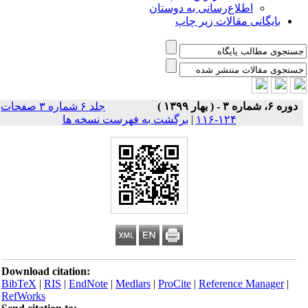
اطلاع‌رسانی به دوستان
بایگانی مقالات زیر چاپ
دوره ۶، شماره ۳ - ( بهار ۱۳۹۹ )
جلد ۶ شماره ۳ صفحات
۱۲۴-۱۱۶
|
برگشت به فهرست نسخه ها
Download citation:
BibTeX
|
RIS
|
EndNote
|
Medlars
|
ProCite
|
Reference Manager
|
RefWorks