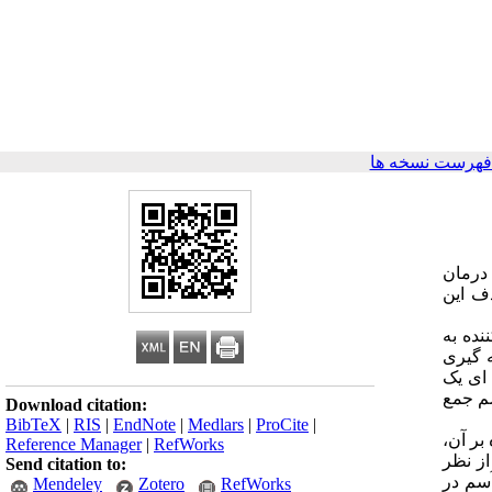
فهرست نسخه ها
 درمان
ف این
نده به
ش نمونه گیری
 آزمون ده جلسه 90 دقیقه ای (هفته ای یک
سم جمع
Download citation:
BibTeX
|
RIS
|
EndNote
|
Medlars
|
ProCite
|
، تحصیلات و مدت بیماری تفاوت معنی داری نداشتند (P>0/05)علاوه بر آن،
Reference Manager
|
RefWorks
ما در مرحله پس آزمون از نظر
Send citation to:
رل آسم در
Mendeley
Zotero
RefWorks