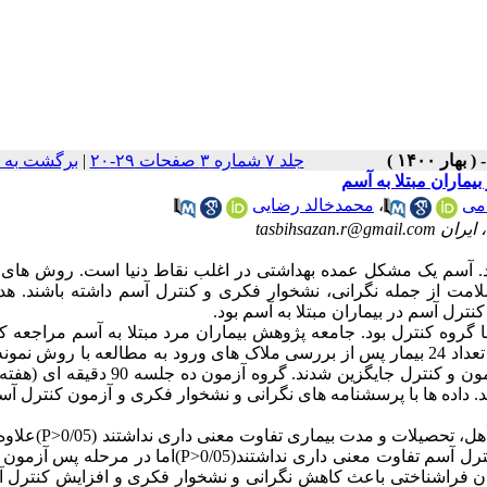
جلد ۷ شماره ۳ صفحات ۲۹-۲۰
|
برگشت به 
ماران مبتلا به آسم
می
،
محمدخالد رضایی
tasbihsaz
کنند. آسم یک مشکل عمده بهداشتی در اغلب نقاط دنیا است. روش های
لامت از جمله نگرانی، نشخوار فکری و کنترل آسم داشته باشند. هد
ترل آسم در بیماران مبتلا به آسم بود.
گروه کنترل بود. جامعه پژوهش بیماران مرد مبتلا به آسم مراجعه کن
کلینیک های تخصصی بخش خصوصی شهر ارومیه در سال 1398 بودند. تعداد 24 بیمار پس از بررسی ملاک های ورود به مطالعه با رو
هدفمند انتخاب و با روش تصادفی به کمک قرعه کشی در دو گروه آزمون و کنترل جایگزین شدند. گروه
 داده ها با پرسشنامه های نگرانی و نشخوار فکری و آزمون کنترل آ
یافته ها نشان داد که گروه های آزمون و کنترل از نظر سن، تأهل
هر دو گروه در مرحله پیش آزمون از نظر نگرانی، نشخوار فکری و کنترل آسم تفاوت معنی داری نداشتند(P>0/05)ا
اوت معنی داری داشتند(P<0/001)همچنین، درمان فراشناختی باعث کاهش نگرانی و نشخوار فکری و افزایش کنت