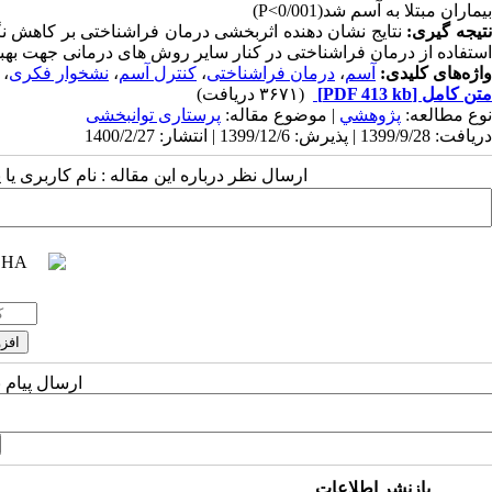
بیماران مبتلا به آسم شد(P<0/001)
تیجه گیری:
نتایج نشان دهنده اثربخشی درمان فراشناختی بر کاهش نگر
استفاده از درمان فراشناختی در کنار سایر روش های درمانی جهت بهب
واژه‌های کلیدی:
آسم
،
درمان فراشناختی
،
کنترل آسم
،
نشخوار فکری
،
متن کامل
[PDF 413 kb]
(۳۶۷۱ دریافت)
نوع مطالعه:
پژوهشي
| موضوع مقاله:
پرستاری توانبخشی
دریافت: 1399/9/28 | پذیرش: 1399/12/6 | انتشار: 1400/2/27
ارسال نظر درباره این مقاله : نام کاربری ی
ارسال پیام 
بازنشر اطلاعات