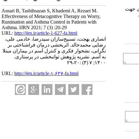
زی جهت
Ansari B, Tasbihsazan S, Khademi A, Rezaei M.
Effectiveness of Metacognitive Therapy on Worry,
Rumination and Asthma Control in Patients with
Asthma. IJRN 2021; 7 (3) :20-29
URL:
http://ijrn.ir/article-1-627-fa.html
انصاری بهجت، تسبیح‌سازان سیدرضا، خادمی علی،
رضایی محمدخالد. اثربخشی درمان فراشناختی بر
نگرانی، نشخوار فکری و کنترل آسم در بیماران مبتلا
به آسم. نشریه پژوهش توانبخشی در پرستاری.
۱۴۰۰; ۷ (۳) :۲۰-۲۹
URL:
http://ijrn.ir/article-۱-۶۲۷-fa.html