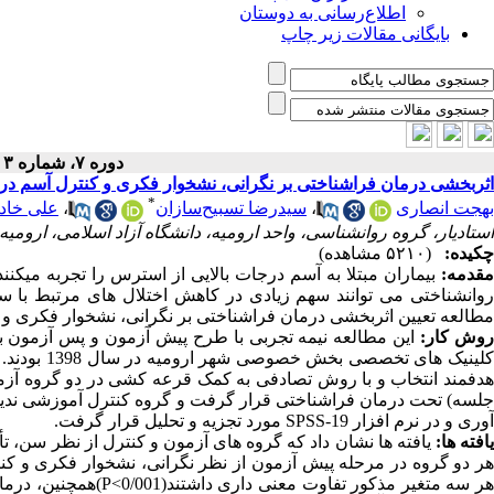
اطلاع‌رسانی به دوستان
بایگانی مقالات زیر چاپ
دوره ۷، شماره ۳ - ( بهار ۱۴۰۰ )
اثربخشی درمان فراشناختی بر نگرانی، نشخوار فکری و کنترل آسم در بی
*
بهجت انصاری
،
سیدرضا تسبیح‌سازان
،
علی خاد
استادیار، گروه روانشناسی، واحد ارومیه، دانشگاه آزاد اسلامی، ارومیه، ایران an.r@gmail.com
چکیده:
(۵۲۱۰ مشاهده)
قدمه:
بیماران مبتلا به آسم درجات بالایی از استرس را تجربه می
روانشناختی می توانند سهم زیادی در کاهش اختلال های مرتبط با س
مطالعه تعیین اثربخشی درمان فراشناختی بر نگرانی، نشخوار فکری و کن
وش کار:
این مطالعه نیمه تجربی با طرح پیش آزمون و پس آزمون با 
جلسه) تحت درمان فراشناختی قرار گرفت و گروه کنترل آموزشی ندید.
آوری و در نرم افزار SPSS-19 مورد تجزیه و تحلیل قرار گرفت.
افته ها:
هر سه متغیر مذکور تف