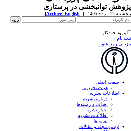
پژوهش توانبخشی در پرستاری
پنجشنبه 15 مرداد 1405
|
English
]
Archive
[
ورود خودکار
ثبت نام
بازیابی رمز عبور
صفحه اصلی
هیات تحریریه
اطلاعات نشریه
درباره نشریه
اهداف و زمینه‌ها
اخبار نشریه
اطلاعات نشریه
نمایه ها
آرشیو مجله و مقالات