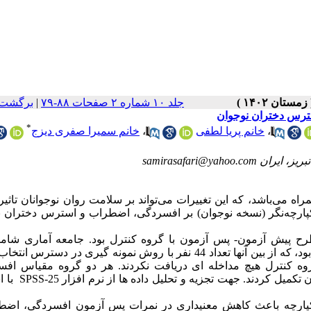
جلد ۱۰ شماره ۲ صفحات ۸۸-۷۹
|
برگشت 
ترس دختران نوجوان
*
،
خانم پریا لطفی
،
خانم سمیرا صفری دیزج
samirasafari@y
ه می‌باشد، که این تغییرات می‌تواند بر سلامت روان نوجوانان تاثیر
رچه‌نگر (نسخه نوجوان) بر افسردگی، اضطراب و استرس دختران ن
رح پیش آزمون- پس آزمون با گروه کنترل بود. جامعه آماری شامل
ود، که از بین آنها
تعداد 44 نفر با روش نمونه گیری در دسترس انتخاب شدند.
دند و گروه کنترل هیچ مداخله ­ای دریافت نکردند. هر دو گروه مقیاس اف
 تکمیل کردند. جهت تجزیه و تحلیل داده ها از نرم افزار
SPSS-25
با ا
پارچه باعث کاهش معنی­داری در نمرات پس آزمون افسردگی، اضط