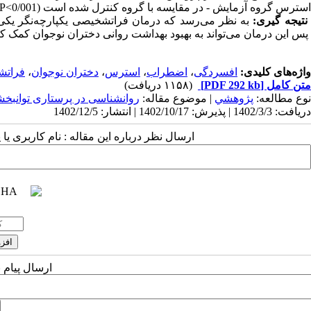
استرس گروه آزمایش - در مقایسه با گروه کنترل شده است (0/001>
P
نتیجه ­گیری:
به نظر می‌رسد که درمان
فراتشخیصی یکپارچه
‌نگر
یکی 
پس این درمان می‌تواند به بهبود بهداشت روانی دختران نوجوان کمک کن
واژه‌های کلیدی:
افسردگی
،
اضطراب
،
استرس
،
دختران نوجوان
،
فراتش
متن کامل
[PDF 292 kb]
(۱۱۵۸ دریافت)
نوع مطالعه:
پژوهشي
| موضوع مقاله:
روانشناسی در پرستاری توانبخ
دریافت: 1402/3/3 | پذیرش: 1402/10/17 | انتشار: 1402/12/5
ارسال نظر درباره این مقاله : نام کاربری ی
ارسال پیام 