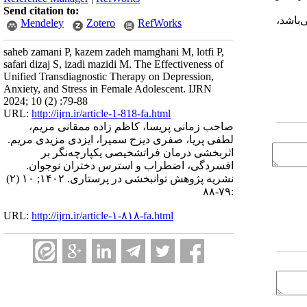
Send citation to:
‌باشد
،
Mendeley
Zotero
RefWorks
saheb zamani P, kazem zadeh mamghani M, lotfi P,
safari dizaj S, izadi mazidi M. The Effectiveness of
Unified Transdiagnostic Therapy on Depression,
Anxiety, and Stress in Female Adolescent. IJRN
2024; 10 (2) :79-88
URL:
http://ijrn.ir/article-1-818-fa.html
صاحب زمانی پریسا، کاظم زاده ممقانی مریم،
لطفی پریا، صفری دیزج سمیرا، ایزدی مزیدی مریم.
اثربخشی درمان فراتشخیصی یکپارچه‌نگر بر
افسردگی، اضطراب و استرس دختران نوجوان.
نشریه پژوهش توانبخشی در پرستاری. ۱۴۰۲; ۱۰ (۲)
:۷۹-۸۸
URL:
http://ijrn.ir/article-۱-۸۱۸-fa.html