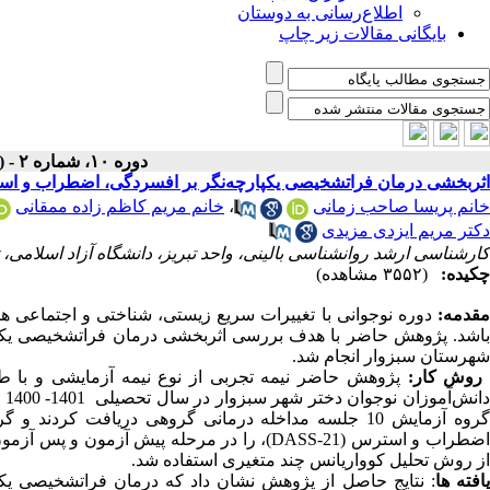
اطلاع‌رسانی به دوستان
بایگانی مقالات زیر چاپ
دوره ۱۰، شماره ۲ - ( زمستان ۱۴۰۲ )
اثربخشی درمان فراتشخیصی یکپارچه‌نگر بر افسردگی، اضطراب و اس
خانم پریسا صاحب زمانی
،
خانم مریم کاظم زاده ممقانی
دکتر مریم ایزدی مزیدی
کارشناسی ارشد روانشناسی بالینی، واحد تبریز، دانشگاه آزاد اسلامی، تبریز، ایران ahoo.com
چکیده:
(۳۵۵۲ مشاهده)
مقدمه:
دوره نوجوانی با تغییرات سریع زیستی، شناختی و اجتماعی همرا
باشد. پژوهش حاضر با هدف بررسی اثربخشی درمان فراتشخیصی یکپا
شهرستان سبزوار انجام شد.
روش کار:
پژوهش حاضر نیمه تجربی از نوع نیمه آزمایشی و با ط
انش‌آموزان نوجوان دختر شهر سبزوار در سال تحصیلی
1401- 1400
ب
گروه آزمایش 10 جلسه مداخله درمانی گروهی دریافت کر
ضطراب و استرس (
DASS-21
)
،
را در مرحله پیش­ آزمون و پس ­آزمون
از روش تحلیل کوواریانس چند متغیری استفاده شد.
افته ­ها
: نتایج حاصل از پژوهش نشان داد که
درمان فراتشخیصی یک