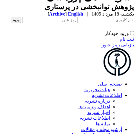
پژوهش توانبخشی در پرستاری
یکشنبه 18 مرداد 1405
|
English
]
Archive
[
ورود خودکار
ثبت نام
بازیابی رمز عبور
صفحه اصلی
هیات تحریریه
اطلاعات نشریه
درباره نشریه
اهداف و زمینه‌ها
اخبار نشریه
اطلاعات نشریه
نمایه ها
آرشیو مجله و مقالات