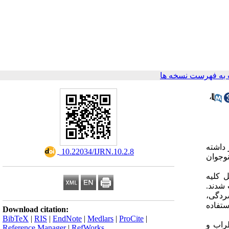
به فهرست نسخه ها
،
 داشته
‎ 10.22034/IJRN.10.2.8
وجوان
 کلیه
سردگی،
ستفاده
Download citation:
BibTeX
|
RIS
|
EndNote
|
Medlars
|
ProCite
|
راب و
Reference Manager
|
RefWorks