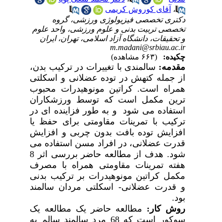
،
آقای کوروش کریمی
دکتری تخصصی فیزیولوژی ورزشی، گروه
تخصصی تربیت بدنی و علوم ورزشی، واحد علوم
و تحقیقات، دانشگاه آزاد اسلامی، تهران، ایران
m.madani@srbiau.ac.ir
چکیده:
(۶۶۳ مشاهده)
مقدمه:
سالمندی
با تغییرات در ترکیب بدن،
از جمله کتهش در توده عضلانی و اسکلتی
همراه است.
کراتین مونوهیدرات محبوب
ترین مکمل است که توسط ورزشکاران
استفاده می شود و به طور فزاینده ای در
ترکیب با تمرینات مقاومتی برای حفظ یا
افزایش توده بافت بدون چربی و افزایش
قدرت عضلانی، در افراد مسن استفاده می
شود
.
هدف از مطالعه حاضر بررسی اثر 8
هفته تمرینات مقاومتی همراه با مصرف
مکمل کراتین مونوهیدرات بر ترکیب بدنی
و قدرت عضلانی- اسکلتی مردان سالمند
بود.
روش کار:
مطالعه حاضر یک مطالعه یک
سوکور است که 68 مرد سالمند سالم به