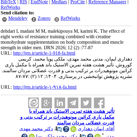
BibTeX
|
RIS
|
EndNote
|
Medlars
|
ProCite
|
Reference Manager
|
RefWorks
Send citation to:
Mendeley
Zotero
RefWorks
dehdari I, madani M M, malekipouya M, karimi K. The effect of
eight weeks of resistance training combined with creatine
monohydrate supplementation on body composition and muscle
strength in older men. IJRN 2026; 12 (2) :77-87
URL:
http://ijrn.ir/article-1-918-fa.html
دهداری ایمان، مدنی محمد مهدی، ملکی پویا محمد، کریمی
کوروش. تأثیر هشت هفته تمرین الاستیک باند همراه با مکمل یاری
کراتین مونوهیدرات بر ترکیب بدنی و قدرت عضلانی مردان سالمند.
نشریه پژوهش توانبخشی در پرستاری. ۱۴۰۴; ۱۲ (۲) :۷۷-۸۷
URL:
http://ijrn.ir/article-۱-۹۱۸-fa.html
تأثیر هشت هفته تمرین الاستیک باند همراه با
مکمل یاری کراتین مونوهیدرات بر ترکیب بدنی و
قدرت عضلانی مردان سالمند
آقای ایمان دهداری
،
دکتر محمد مهدی
*
مدنی
،
دکتر محمد ملکی پویا