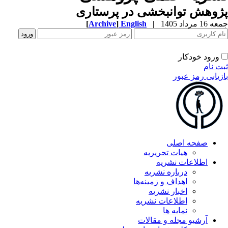
وهش توانبخشی در پرستاری
1 مرداد 1405
|
English
]
Archive
[
ورود خودکار
ت نام
زیابی رمز عبور
صفحه اصلی
هیات تحریریه
اطلاعات نشریه
درباره نشریه
اهداف و زمینه‌ها
اخبار نشریه
اطلاعات نشریه
نمایه ها
آرشیو مجله و مقالات