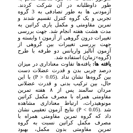
طور داوطلبانه در آن شرکت کردند.
آزمودنی ها به طور تصادفی به 3 گروه
تجربی و یک گروه کنترل تقسیم شدند
و
تمرین مقاومتی و مکمل یاری کراتین
به
مدت هشت هفته انجام شد.
جهت بررسی
تغییرات درون گروهی از آزمون
t
وابسته و
جهت بررسی تغییرات بین گروهی از
آزمون آنالیز واریانس دو طرفه با طرح
(گروه
×
زمان) استفاده شد.
یافته ها:
یافته‌ها تفاوت معناداری در میزان
درصد چربی بدن و قدرت عضلات دست
بین گروه‌ها نشان نداد
(P > 0.05).
با این
حال، بین ترکیب بدنی و قدرت عضلانی
مردان سالمند پس از ۸ هفته تمرین
مقاومتی همراه با مصرف مکمل کراتین
مونوهیدرات، ارتباط معناداری مشاهده
شد
(P < 0.05).
نتایج آزمون تعقیبی نشان
داد که گروه تمرین مقاومتی همراه با
مصرف مکمل کراتین نسبت به گروه
تمرین مقاومتی بدون مکمل، بهبود