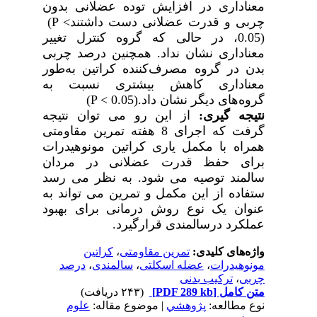
معناداری در افزایش توده عضلانی بدون
چربی و قدرت عضلانی دست داشتند
(P <
0.05)
، در حالی که گروه کنترل تغییر
معناداری نشان نداد. همچنین درصد چربی
بدن در گروه مصرف‌کننده کراتین به‌طور
معناداری کاهش بیشتری نسبت به
گروه‌های دیگر نشان داد
(P < 0.05).
نتیجه گیری:
از این رو می توان نتیجه
گرفت که اجرای 8 هفته تمرین مقاومتی
همراه با مکمل یاری
کراتین مونوهیدرات
برای حفظ قدرت عضلانی در مردان
سالمند توصیه می شود. به نظر می رسد
ستفاده از این مکمل و تمرین می تواند به
عنوان یک نوع روش درمانی برای بهبود
عملکرد درسالمندی قرارگیرد.
واژه‌های کلیدی:
تمرین مقاومتی
،
کراتین
مونوهیدرات
،
عضله اسکلتی
،
سالمندی
،
درصد
چربی
،
ترکیب بدنی
متن کامل
[PDF 289 kb]
(۲۴۳ دریافت)
نوع مطالعه:
پژوهشي
| موضوع مقاله:
علوم