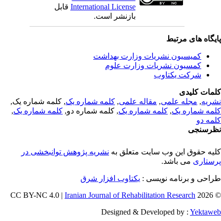
International License
قابل
بازنشر است.
یگاه های مرتبط
کمیسیون نشریات وزارت بهداشت
کمسیون نشریات وزارت علوم
شرکت یکتاوب
مات کلیدی
ریه
,
مجله علمی
,
مقاله علمی
,
کلمه شماره یک
, کلمه شماره یک,
مه شماره یک
,
کلمه شماره یک
, کلمه شماره دو,
کلمه شماره یک
,
مه دو
رسنجی
یه حقوق این وب سایت متعلق به
نشریه پژوهش توانبخشی در
ستاری
می باشد.
احی و برنامه نویسی :
یکتاوب افزار شرق
Iranian Journal of Rehabilitation Research
© 202
Designed & Developed by :
Yektaw