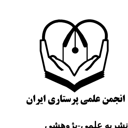
شریه علمی-پژوهشی