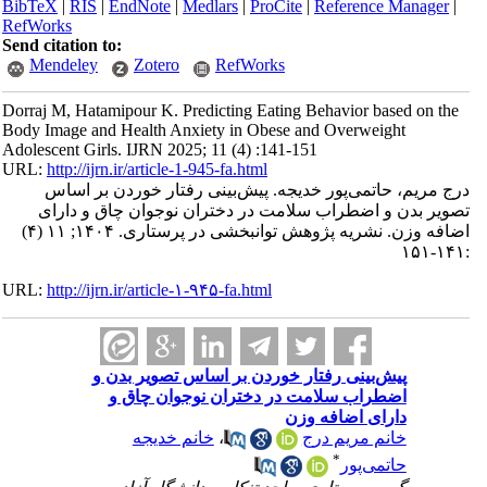
BibTeX
|
RIS
|
EndNote
|
Medlars
|
ProCite
|
Reference Manager
|
RefWorks
Send citation to:
Mendeley
Zotero
RefWorks
Dorraj M, Hatamipour K. Predicting Eating Behavior based on the
Body Image and Health Anxiety in Obese and Overweight
Adolescent Girls. IJRN 2025; 11 (4) :141-151
URL:
http://ijrn.ir/article-1-945-fa.html
درج مریم، حاتمی‌پور خدیجه. پیش‌بینی رفتار خوردن بر اساس
تصویر بدن و اضطراب سلامت در دختران نوجوان چاق و دارای
اضافه وزن. نشریه پژوهش توانبخشی در پرستاری. ۱۴۰۴; ۱۱ (۴)
:۱۴۱-۱۵۱
URL:
http://ijrn.ir/article-۱-۹۴۵-fa.html
پیش‌بینی رفتار خوردن بر اساس تصویر بدن و
اضطراب سلامت در دختران نوجوان چاق و
دارای اضافه وزن
خانم مریم درج
،
خانم خدیجه
*
حاتمی‌پور