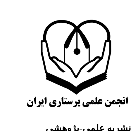
شریه علمی-پژوهشی