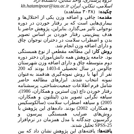
گروه پرستاری، واحد تنکابن، دانشگاه آزاد
اسلامی، تنکابن، ایران kh.hatamipour@iau.ac.ir
چکیده:
(۳۰۳۸ مشاهده)
مقدمه:
چاقی و اضافه وزن یکی از اختلال‌ها و
بیماری‌هایی است که بر رفتار خوردن در دوره
نوجوانی تاثیر می‌گذارد. بنابراین، پژوهش حاضر با
هدف پیش‌بینی رفتار خوردن بر اساس تصویر
بدن و اضطراب سلامت در دختران نوجوان چاق
و دارای اضافه وزن انجام شد.
روش کار:
این مطالعه مقطعی از نوع همبستگی
بود. جامعه پژوهش همه دانش‌آموزان دختر دوره
دوم متوسطه چاق و دارای اضافه وزن شهرستان
چالوس در سال تحصیلی 4-1403 بودند که 200
نفر از آنها با روش نمونه‌گیری هدفمند به‌عنوان
نمونه انتخاب شدند. ابزارهای مطالعه حاضر
شامل فرم اطلاعات جمعیت‌شناختی، پرسشنامه
رفتار خوردن داچ (ون استرین و همکاران، 1986)،
سیاهه نگرانی تصویر بدن (لیتلتون و همکاران،
2005) و سیاهه اضطراب سلامت (سالکوسکیس
و همکاران، 2002) بودند. داده‌های این پژوهش با
روش‌های ضرایب همبستگی پیرسون و
رگرسیون چندگانه با مدل همزمان در نرم‌افزار
SPSS-25
تحلیل شدند.
یافته‌ها:
یافته‌های این پژوهش نشان داد که بین