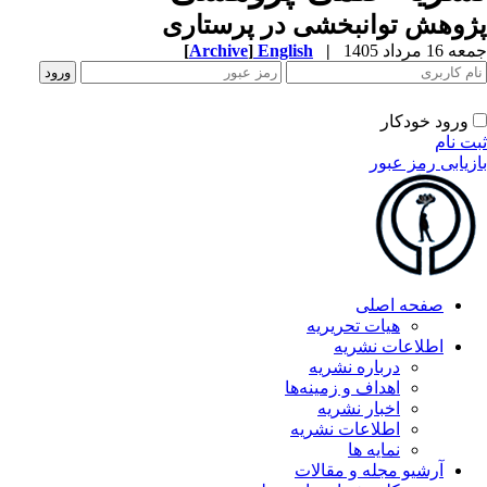
وهش توانبخشی در پرستاری
1 مرداد 1405
|
English
]
Archive
[
ورود خودکار
ت نام
زیابی رمز عبور
صفحه اصلی
هیات تحریریه
اطلاعات نشریه
درباره نشریه
اهداف و زمینه‌ها
اخبار نشریه
اطلاعات نشریه
نمایه ها
آرشیو مجله و مقالات