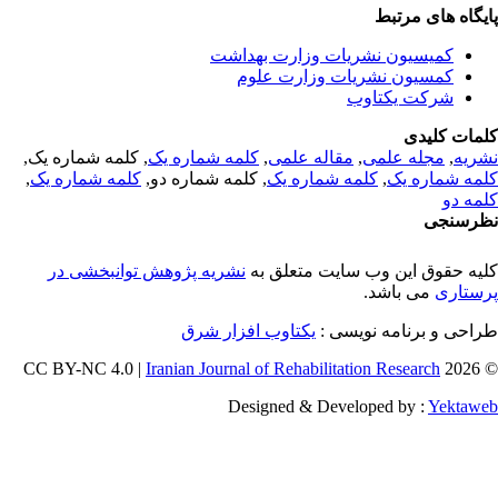
یگاه های مرتبط
کمیسیون نشریات وزارت بهداشت
کمسیون نشریات وزارت علوم
شرکت یکتاوب
مات کلیدی
ریه
,
مجله علمی
,
مقاله علمی
,
کلمه شماره یک
, کلمه شماره یک,
مه شماره یک
,
کلمه شماره یک
, کلمه شماره دو,
کلمه شماره یک
,
مه دو
رسنجی
یه حقوق این وب سایت متعلق به
نشریه پژوهش توانبخشی در
ستاری
می باشد.
احی و برنامه نویسی :
یکتاوب افزار شرق
Iranian Journal of Rehabilitation Research
© 202
Designed & Developed by :
Yektaw