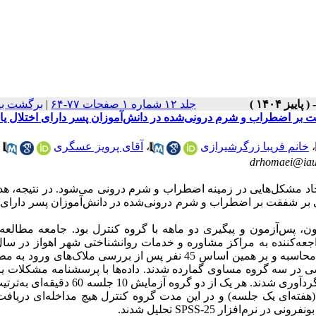
جلد ۱۲ شماره ۱ صفحات ۷۷-۶۴
|
برگشت به
 بر اضطراب و شرم درونی‌شده در دانش‌آموزان پسر دارای اختلال یا
،
خانم فریبا زرگرشیرازی
،
آقای پرویز عسگری
اد مشکل‌هایی در زمینه اضطراب و شرم درونی می‌شود. در نتیجه، ه
بر شفقت بر اضطراب و شرم درونی‌شده در دانش‌آموزان پسر دارای ا
، پس‌آزمون و پیگیری دو ماهه با گروه کنترل بود. جامعه مطالعه
عه‌کننده به مراکز مشاوره و خدمات روانشناختی شهر اهواز در سال 403
پس از بررسی ملاک‌های ورود به مطا
 در سه گروه مساوی گمارده شدند. داده‌ها با پرسشنامه مشکلات یا
دآوری شدند. هر یک از دو گروه آزمایش 10 جلسه 60 دقیقه‌ای به‌ترتیب تحت
فته‌ای یک جلسه) و در این مدت گروه کنترل هیچ مداخله‌ای دریافت
بونفرونی در نرم‌افزار
SPSS-25
تحلیل شدند.