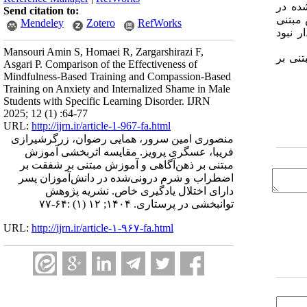
ده در
Send citation to:
مبتنی
Mendeley
Zotero
RefWorks
ار نبود
Mansouri Amin S, Homaei R, Zargarshirazi F,
نی بر
Asgari P. Comparison of the Effectiveness of
Mindfulness-Based Training and Compassion-Based
Training on Anxiety and Internalized Shame in Male
Students with Specific Learning Disorder. IJRN
2025; 12 (1) :64-77
URL:
http://ijrn.ir/article-1-967-fa.html
منصوری امین سرور، همایی رضوان، زرگرشیرازی
فریبا، عسگری پرویز. مقایسه اثربخشی آموزش
مبتنی بر ذهن‌آگاهی و آموزش مبتنی بر شفقت بر
اضطراب و شرم درونی‌شده در دانش‌آموزان پسر
دارای اختلال یادگیری خاص. نشریه پژوهش
توانبخشی در پرستاری. ۱۴۰۴; ۱۲ (۱) :۶۴-۷۷
URL:
http://ijrn.ir/article-۱-۹۶۷-fa.html