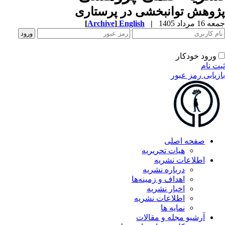
پژوهش توانبخشی در پرستاری
جمعه 16 مرداد 1405
|
English
]
Archive
[
ورود خودکار
ثبت نام
بازیابی رمز عبور
صفحه اصلی
هیات تحریریه
اطلاعات نشریه
درباره نشریه
اهداف و زمینه‌ها
اخبار نشریه
اطلاعات نشریه
نمایه ها
آرشیو مجله و مقالات