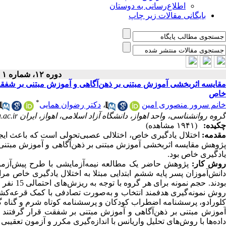
اطلاع‌رسانی به دوستان
بایگانی مقالات زیر چاپ
دوره ۱۲، شماره ۱ - ( پاییز ۱۴۰۴ )
مقایسه اثربخشی آموزش مبتنی بر ذهن‌آگاهی و آموزش مبتنی بر شفقت
خاص
*
خانم سرور منصوری امین
،
دکتر رضوان همایی
گروه روانشناسی، واحد اهواز، دانشگاه آزاد اسلامی، اهواز، ایران drhomaei@iau.ac.ir
چکیده:
(۱۹۴۱ مشاهده)
قدمه:
اختلال یادگیری خاص، اختلالی عصبی‌تحولی است که باعث ایج
پژوهش مقایسه اثربخشی آموزش مبتنی بر ذهن‌آگاهی و آموزش مبتنی 
یادگیری خاص بود.
وش کار:
پژوهش حاضر یک مطالعه نیمه‌آزمایشی با طرح پیش‌آزمون
دانش‌آموزان پسر پایه ششم ابتدایی مبتلا به اختلال یادگیری خاص مراج
ودند. حجم نمونه برای هر گروه
با توجه به ریزش‌های احتمالی 15 نفر محاسبه و بر همین اساس 45 نفر
روش نمونه‌گیری هدفمند انتخاب و به‌صورت تصادفی با کمک قرعه‌کشی
کلورادو،
پرسشنامه اضطراب کودکان و پرسشنامه کوتاه شرم و گناه
گر
موزش مبتنی بر ذهن‌آگاهی
و آموزش مبتنی بر شفقت قرار گرفتند (ه
داده‌ها با روش‌های تحلیل واریانس با اندازه‌گیری مکرر و آزمون تعقیبی 