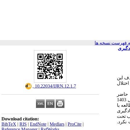
 فهرست نسخه ها
دگیری
دف این
ختلال
‎ 10.22034/IJRN.12.1.7
 حاضر
1
لعه با
دگیری
Download citation:
 نکرد.
BibTeX
|
RIS
|
EndNote
|
Medlars
|
ProCite
|
Reference Manager
|
RefWorks