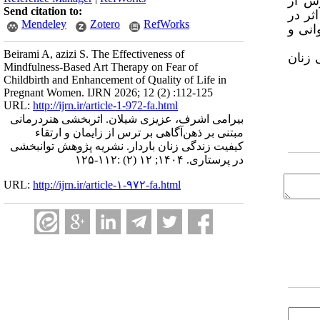
رس از
Send citation to:
اثر در
Mendeley
Zotero
RefWorks
انی و
Beirami A, azizi S. The Effectiveness of
 زنان
Mindfulness-Based Art Therapy on Fear of
Childbirth and Enhancement of Quality of Life in
Pregnant Women. IJRN 2026; 12 (2) :112-125
URL:
http://ijrn.ir/article-1-972-fa.html
بیرامی اشرف، عزیزی شیلان. اثربخشی هنر‌درمانی
مبتنی بر ذهن‌آگاهی بر ترس از زایمان و ارتقاء
کیفیت زندگی زنان باردار. نشریه پژوهش توانبخشی
در پرستاری. ۱۴۰۴; ۱۲ (۲) :۱۱۲-۱۲۵
URL:
http://ijrn.ir/article-۱-۹۷۲-fa.html