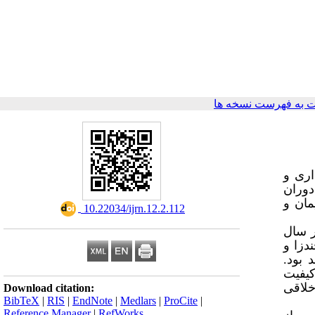
 به فهرست نسخه ها
اری و
دوران
مان و
‎ 10.22034/ijrn.12.2.112
ر سال
ه ۳۰ نفره (نخست‌زا، چندزا و
 بود.
یفیت
خلاقی
Download citation:
BibTeX
|
RIS
|
EndNote
|
Medlars
|
ProCite
|
Reference Manager
|
RefWorks