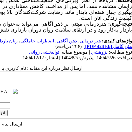
افته‌ها
: گروه‌ها از نظر ویژگی‌های جمعیت‌شناختی همگن بودند (5
ایمان مشاهده نشد، اما پس از مداخله، کاهش معناداری در دو 
پیگیری چهار هفته‌ای پایدار ماند. رضایت شرکت‌کنندگان بالا بو
کیفیت زندگی آنان است
.
تیجه‌گیری:
هنردرمانی مبتنی بر ذهن‌آگاهی می‌تواند به‌عنوان
باردار به‌کار رود و در ارتقای سلامت روان دوران بارداری نقش
واژه‌های کلیدی:
هنر درمانی
،
ذهن آگاهی
،
اضطراب حاملگی
،
زنان بارد
متن کامل
[PDF 424 kb]
(۲۴۶ دریافت)
نوع مطالعه:
پژوهشي
| موضوع مقاله:
توانبخشی روانی
دریافت: 1404/5/26 | پذیرش: 1404/8/5 | انتشار: 1404/12/12
ارسال نظر درباره این مقاله : نام کاربری ی
ارسال پیام 