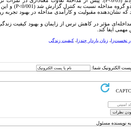
0/0>
P
). پیش از مداخله تفاوت معناداری در نمرات ت
گروه مداخله نسبت به کنترل گزارش شد (0/001>
P
) و این 
د که نشان‌دهنده مقبولیت و کارآمدی مداخله در بهبود تجربه رو
 مداخله‌ای مؤثر در کاهش ترس از زایمان و بهبود کیفیت زندگی
 مهمی ایفا کند.
ار نخست‌زا
،
زنان باردار چندزا
،
کیفیت زندگی
ا پست الکترونیک شما:
به نویسنده مسئول