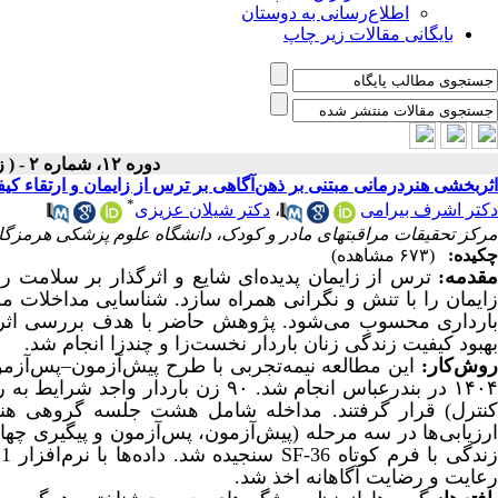
اطلاع‌رسانی به دوستان
بایگانی مقالات زیر چاپ
دوره ۱۲، شماره ۲ - ( زمستان ۱۴۰۴ )
اثربخشی هنر‌درمانی مبتنی بر ذهن‌آگاهی بر ترس از زایمان و ارتقاء کیف
*
دکتر اشرف بیرامی
،
دکتر شیلان عزیزی
مرکز تحقیقات مراقبت‎های مادر و کودک، دانشگاه علوم پزشکی هرمزگان، بندرعباس، ایران
چکیده:
(۶۷۳ مشاهده)
قدمه:
ترس از زایمان پدیده‌ای شایع و اثرگذار بر سلامت ر
زایمان را با تنش و نگرانی همراه سازد. شناسایی مداخلات 
بارداری محسوب می‌شود. پژوهش حاضر با هدف بررسی اثربخ
بهبود کیفیت زندگی زنان باردار نخست‌زا و چندزا انجام شد.
وش
کار
:
این مطالعه نیمه‌تجربی با طرح پیش‌آزمون
–
پس‌آزمو
کنترل) قرار گرفتند. مداخله شامل هشت جلسه گروهی هنرد
رزیابی‌ها در سه مرحله (پیش‌آزمون، پس‌آزمون و پیگیری چهار
زندگی با فرم کوتاه
SF-36
سنجیده شد. داده‌ها با نرم‌افزار
21
رعایت و رضایت آگاهانه اخذ شد.