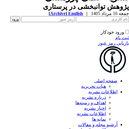
پژوهش توانبخشی در پرستاری
جمعه 16 مرداد 1405
|
English
]
Archive
[
ورود خودکار
ثبت نام
بازیابی رمز عبور
صفحه اصلی
هیات تحریریه
اطلاعات نشریه
درباره نشریه
اهداف و زمینه‌ها
اخبار نشریه
اطلاعات نشریه
نمایه ها
آرشیو مجله و مقالات