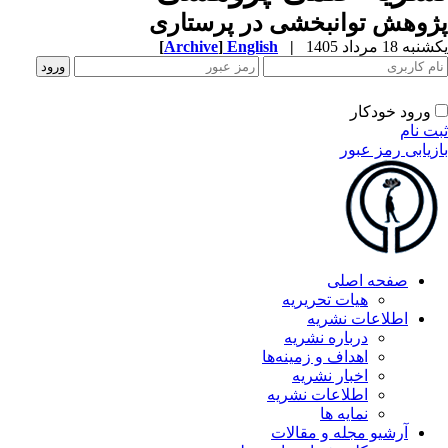
پژوهش توانبخشی در پرستاری
یکشنبه 18 مرداد 1405
|
English
]
Archive
[
ورود خودکار
ثبت نام
بازیابی رمز عبور
صفحه اصلی
هیات تحریریه
اطلاعات نشریه
درباره نشریه
اهداف و زمینه‌ها
اخبار نشریه
اطلاعات نشریه
نمایه ها
آرشیو مجله و مقالات