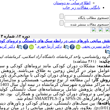
اطلاع‌رسانی به دوستان
بایگانی مقالات زیر چاپ
دوره ۱۲، شماره ۳ - ( بهار ۱۴۰۵ )
نقش میانجی باورهای دینی در رابطه سبک های دلبستگی و ترومای کود
*
خانم نسرین نجفی
،
دکتر آزیتا چهری
،
دکتر کریم
گروه روانشناسی، واحد کرمانشاه، دانشگاه آزاد اسلامی، کرمانشاه، ایران a.chehri@iau.ac.ir
چکیده:
(۴۶۱ مشاهده)
مقدمه:
مشکلات دوران کودکی مانند تروماهای کودکی و سبک‌
عوامل موثر در گرایش زوجین به طلاق می‌باشند. پژوهش ح
سبک‌های دلبستگی و ترومای دوران کودکی با میانجی‌گری باوره
وش کار:
این مطالعه از نوع توصیفی- همبستگی و مدل‌سازی‌
ابزارهای پژوهش شامل پرسشنامه‌های سبک دلبستگی کولینز 
هرامی و ترومای دوران کودکی برنشتاین و همکاران بود.
تجز
از نرم‌افزارهای 26-
SPSS
و 3-
SMARTPLS
انجام شد.
یافته‌ها:
بین سبک‌های دلبستگی، ترومای کودکی و باورهای دینی
(0/01
≥
p
). بعلاوه، باورهای دینی نقش میانجی را در میان تر