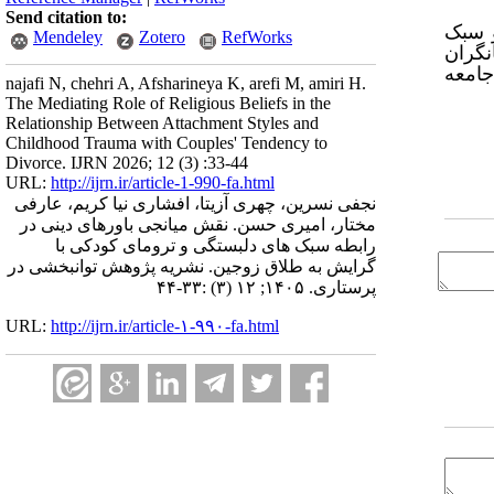
Send citation to:
و سبک
Mendeley
Zotero
RefWorks
نگران
جامعه
najafi N, chehri A, Afsharineya K, arefi M, amiri H.
The Mediating Role of Religious Beliefs in the
Relationship Between Attachment Styles and
Childhood Trauma with Couples' Tendency to
Divorce. IJRN 2026; 12 (3) :33-44
URL:
http://ijrn.ir/article-1-990-fa.html
نجفی نسرین، چهری آزیتا، افشاری نیا کریم، عارفی
مختار، امیری حسن. نقش میانجی باورهای دینی در
رابطه سبک های دلبستگی و ترومای کودکی با
گرایش به طلاق زوجین. نشریه پژوهش توانبخشی در
پرستاری. ۱۴۰۵; ۱۲ (۳) :۳۳-۴۴
URL:
http://ijrn.ir/article-۱-۹۹۰-fa.html