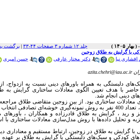
جلد ۱۲ شماره ۳ صفحات ۴۴-۳۳
|
برگشت به
کی با گرایش به طلاق زوجین
 افشاری نیا
،
دکتر مختار عارفی
،
حسن امیری
azit
های دلبستگی به همراه باورهای دینی نسبت به ازدواج، از
اضر با هدف تعیین الگوی معادلات ساختاری گرایش به طل
ای دینی انجام شد.
 معادلات ساختاری بود. از بین زوجین متقاضی طلاق مراجعه 
به مراکز مشاوره شهرستان کرمانشاه در نیمه اول سال 1403، تعداد 400 نفر به روش نمونه‌گیری خوشه‌ای تصادفی 
و رید ، گرایش به طلاق قادرزاده و همکاران ، باورهای 
یه و تحلیل داده‌ها با روش مدل
سازی معادلات ساختاری با اس
 با گرایش به طلاق در زوجین، ارتباط مستقیم و معناداری دی
وماهای کودکی و سبک‌های دلبستگی با گرایش به طلاق بر عهده