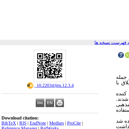
 فهرست نسخه ها
 جمله
اق با
‎ 10.22034/ijrn.12.3.4
کننده
انتخاب شدند.
مذهبی
تفاده
Download citation:
ده شد
BibTeX
|
RIS
|
EndNote
|
Medlars
|
ProCite
|
 داشت
Reference Manager
|
RefWorks