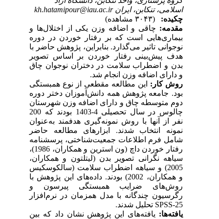
گروه پرستاری، واحد تنکابن، دانشگاه آزاد
اسلامی، تنکابن، ایران kh.hatamipour@iau.ac.ir
چکیده:
(۳۰۴۳ مشاهده)
مقدمه:
چاقی و اضافه وزن یکی از اختلال‌ها و
بیماری‌هایی است که بر رفتار خوردن در دوره
نوجوانی تاثیر می‌گذارد. بنابراین، پژوهش حاضر با
هدف پیش‌بینی رفتار خوردن بر اساس تصویر
بدن و اضطراب سلامت در دختران نوجوان چاق
و دارای اضافه وزن انجام شد.
روش کار:
این مطالعه مقطعی از نوع همبستگی
بود. جامعه پژوهش همه دانش‌آموزان دختر دوره
دوم متوسطه چاق و دارای اضافه وزن شهرستان
چالوس در سال تحصیلی 4-1403 بودند که 200
نفر از آنها با روش نمونه‌گیری هدفمند به‌عنوان
نمونه انتخاب شدند. ابزارهای مطالعه حاضر
شامل فرم اطلاعات جمعیت‌شناختی، پرسشنامه
رفتار خوردن داچ (ون استرین و همکاران، 1986)،
سیاهه نگرانی تصویر بدن (لیتلتون و همکاران،
2005) و سیاهه اضطراب سلامت (سالکوسکیس
و همکاران، 2002) بودند. داده‌های این پژوهش با
روش‌های ضرایب همبستگی پیرسون و
رگرسیون چندگانه با مدل همزمان در نرم‌افزار
SPSS-25
تحلیل شدند.
یافته‌ها:
یافته‌های این پژوهش نشان داد که بین