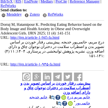
BibTeX
|
RIS
|
EndNote
|
Medlars
|
ProCite
|
Reference Manager
|
RefWorks
Send citation to:
Mendeley
Zotero
RefWorks
Dorraj M, Hatamipour K. Predicting Eating Behavior based on the
Body Image and Health Anxiety in Obese and Overweight
Adolescent Girls. IJRN 2025; 11 (4) :141-151
URL:
http://ijrn.ir/article-1-945-fa.html
درج مریم، حاتمی‌پور خدیجه. پیش‌بینی رفتار خوردن بر اساس
تصویر بدن و اضطراب سلامت در دختران نوجوان چاق و دارای
اضافه وزن. نشریه پژوهش توانبخشی در پرستاری. ۱۴۰۴; ۱۱ (۴)
:۱۴۱-۱۵۱
URL:
http://ijrn.ir/article-۱-۹۴۵-fa.html
پیش‌بینی رفتار خوردن بر اساس تصویر بدن و
اضطراب سلامت در دختران نوجوان چاق و
دارای اضافه وزن
خانم مریم درج
،
خانم خدیجه
*
حاتمی‌پور