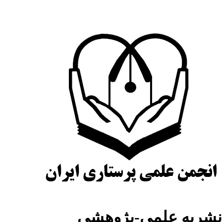
شریه علمی-پژوهشی