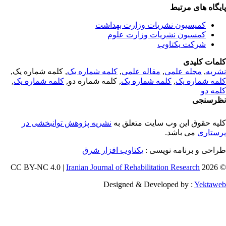
یگاه های مرتبط
کمیسیون نشریات وزارت بهداشت
کمسیون نشریات وزارت علوم
شرکت یکتاوب
مات کلیدی
ریه
,
مجله علمی
,
مقاله علمی
,
کلمه شماره یک
, کلمه شماره یک,
مه شماره یک
,
کلمه شماره یک
, کلمه شماره دو,
کلمه شماره یک
,
مه دو
رسنجی
یه حقوق این وب سایت متعلق به
نشریه پژوهش توانبخشی در
ستاری
می باشد.
احی و برنامه نویسی :
یکتاوب افزار شرق
Iranian Journal of Rehabilitation Research
© 202
Designed & Developed by :
Yektaw