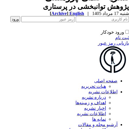
وهش توانبخشی در پرستاری
1 مرداد 1405
|
English
]
Archive
[
ورود خودکار
ت نام
زیابی رمز عبور
صفحه اصلی
هیات تحریریه
اطلاعات نشریه
درباره نشریه
اهداف و زمینه‌ها
اخبار نشریه
اطلاعات نشریه
نمایه ها
آرشیو مجله و مقالات