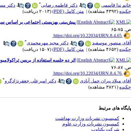
*
خانم ندا قاسمی
،
دکتر فاطمه رضایی
،
دکتر مس
چکیده
(۴۳۹۲ مشاهده)
|
متن کامل (PDF)
(۲۰۱۳ دریافت)
پیش‌بینی بهزیستی اجتماعی بر اساس سبک‌
ص. ۷۵-۶۵
‎ https://doi.org/10.22034/IJRN.8.4.65
*
آقای منصور موسفید
،
دکتر مجید مهرمحمدی
چکیده
(۴۶۵۲ مشاهده)
|
متن کامل (PDF)
(۱۵۰۷ دریافت)
اثر ده جلسه استفاده از بریس تراکولامب
ص. ۸۷-۷۶
‎ https://doi.org/10.22034/IJRN.8.4.76
*
آقای میلاد پیران حمل آبادی
،
دکتر امیرعلی جعفرنژادگرو
چکیده
(۳۸۲۱ مشاهده)
پایگاه های مرتبط
کمیسیون نشریات وزارت بهداشت
کمسیون نشریات وزارت علوم
شرکت یکتاوب