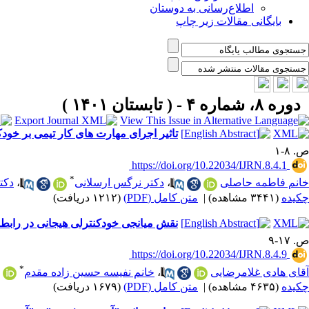
اطلاع‌رسانی به دوستان
بایگانی مقالات زیر چاپ
دوره ۸، شماره ۴ - ( تابستان ۱۴۰۱ )
تاثیر اجرای مهارت های کار تیمی بر خو
ص. ۸-۱
‎ https://doi.org/10.22034/IJRN.8.4.1
*
خانم فاطمه حاصلی
،
دکتر نرگس ارسلانی
،
دکت
چکیده
(۳۴۴۱ مشاهده)
|
متن کامل (PDF)
(۱۲۱۲ دریافت)
نقش میانجی خودکنترلی هیجانی در رابطه
ص. ۱۷-۹
‎ https://doi.org/10.22034/IJRN.8.4.9
*
آقای هادی غلامرضایی
،
خانم نفیسه حسین زاده مقدم
چکیده
(۴۶۳۵ مشاهده)
|
متن کامل (PDF)
(۱۶۷۹ دریافت)