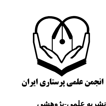
نشریه علمی-پژوهشی