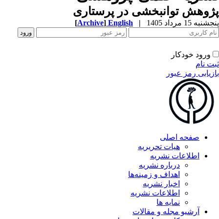
پژوهش توانبخشی در پرستاری
پنجشنبه 15 مرداد 1405
|
English
]
Archive
[
ورود خودکار
ثبت نام
بازیابی رمز عبور
صفحه اصلی
هیات تحریریه
اطلاعات نشریه
درباره نشریه
اهداف و زمینه‌ها
اخبار نشریه
اطلاعات نشریه
نمایه ها
آرشیو مجله و مقالات