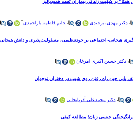
متا" بر کیفیت زندگی بیماران تحت همودیالیز
*
،
دکتر مهدی بیرجندی
،
خانم فاطمه یاراحمدی
گیری هیجانی- اجتماعی بر خودتنظیمی، مسئولیت‌پذیری و دانش هیجانی 
،
دکتر حسین اکبری امرغان
کف پایی حین راه رفتن روی شیب در دختران نوجوان
،
دکتر محمدعلی آذربایجانی
 برانگیختگی جنسی زنان؛ مطالعه کیفی