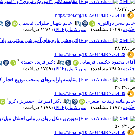
مقایسه تاثیر "آموزش فردی" و "آموزش ه
ص. ۲۷-۱۸
‎ https://doi.org/10.22034/IJRN.8.4.18
خانم سحر ذوالنوری
،
خانم شهناز صلواتی قاسمی
چکیده
(۴۰۴۹ مشاهده)
|
متن کامل (PDF)
(۱۲۸۱ دریافت)
اثربخشی بازی‌های آموزشی مبتنی بر یاد
ص. ۳۸-۲۸
‎ https://doi.org/10.22034/IJRN.8.4.28
*
آقای محمود حکیمی فریمانی
،
دکتر فریده حمیدی
چکیده
(۴۹۲۵ مشاهده)
|
متن کامل (PDF)
(۱۷۵۹ دریافت)
مقایسه پارامترهای منتخب توزیع فشار 
ص. ۴۹-۳۹
‎ https://doi.org/10.22034/IJRN.8.4.39
*
خانم هانیه زهتاب اصغری
،
دکتر امیرعلی جعفرنژادگرو
چکیده
(۴۱۷۳ مشاهده)
|
متن کامل (PDF)
(۱۱۷۸ دریافت)
تدوین پروتکل روان درمانی اختلال میل/
ص. ۶۴-۵۰
‎ https://doi.org/10.22034/IJRN.8.4.50