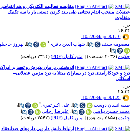
مقایسه فعالیت الکتریکی و هم انقباضی
ضلات منتخب اندام تحتانی طی بلند کردن دستی بار با سه تکنیک
تفاوت
.
۲۴-
‎ 10.22034/ijrn.8.1.16
*
عصومه سیف
،
شهاب الدین باقری
،
بهروز حاجیلو
کیده
(۴۰۳۶ مشاهده)
|
متن کامل (PDF)
(۲۳۱۴ دریافت)
اثربخشی درمان پذیرش و تعهد بر ادراک
رد و خودکارآمدی درد در بیماران مبتلا به درد مزمن عضلانی–
سکلتی
.
۳۴-
‎ 10.22034/ijrn.8.1.25
*
یبه انسان دوست
،
علی اکبر ثمری
،
حمد حسین بیاضی
،
علیرضا رجایی
کیده
(۵۸۵۸ مشاهده)
|
متن کامل (PDF)
(۳۵۴۲ دریافت)
ارتباط دانش دارویی داروهای ضدانعقاد