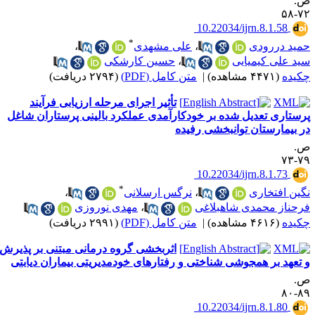
.
۷۲-
‎ 10.22034/ijrn.8.1.58
*
مید دررودی
،
علی مشهدی
،
ید علی کیمیایی
،
حسین کارشکی
کیده
(۴۴۷۱ مشاهده)
|
متن کامل (PDF)
(۲۷۹۴ دریافت)
تأثیر اجرای مرحله ارزیابی فرآیند
رستاری تعدیل شده بر خودکارآمدی عملکرد بالینی پرستاران شاغل
ر بیمارستان توانبخشی رفیده
.
۷۹-
‎ 10.22034/ijrn.8.1.73
*
گین افتخاری
،
نرگس ارسلانی
،
رحناز محمدی شاهبلاغی
،
مهدی نوروزی
کیده
(۴۶۱۶ مشاهده)
|
متن کامل (PDF)
(۲۹۹۱ دریافت)
اثربخشی گروه درمانی مبتنی بر پذیرش
 تعهد بر همجوشی شناختی و رفتارهای خودمدیریتی بیماران دیابتی
.
۸۹-
‎ 10.22034/ijrn.8.1.80