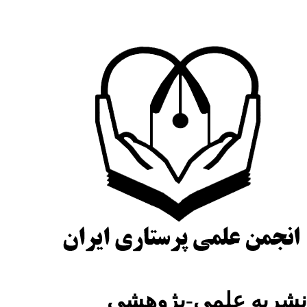
شریه علمی-پژوهشی