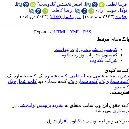
*
ریبا لطفی
،
اصغر نخستین گلدوست
،
وکل موسی زاده
،
رضا کاظمی
کیده
(۴۶۲۳ مشاهده)
|
متن کامل (PDF)
(۲۰۳۴ دریافت)
Export as:
HTML
|
XML
|
RSS
یگاه های مرتبط
کمیسیون نشریات وزارت بهداشت
کمسیون نشریات وزارت علوم
شرکت یکتاوب
مات کلیدی
ریه
,
مجله علمی
,
مقاله علمی
,
کلمه شماره یک
, کلمه شماره یک,
مه شماره یک
,
کلمه شماره یک
, کلمه شماره دو,
کلمه شماره یک
,
مه دو
رسنجی
یه حقوق این وب سایت متعلق به
نشریه پژوهش توانبخشی در
ستاری
می باشد.
احی و برنامه نویسی :
یکتاوب افزار شرق