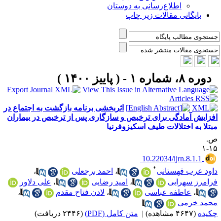
اطلاع‌رسانی به دوستان
بایگانی مقالات زیر چاپ
دوره ۸، شماره ۱ - ( پاییز ۱۴۰۰ )
اثربخشی برنامه بازگشت به اجتماع در
فزایش آمادگی برای ترخیص و سازگاری پس از ترخیص در بیماران
بتلا به اختلالات طیف اسکیزوفرنیا
.
۱۵
‎ 10.22034/ijrn.8.1.1
*
اود عرب قهستانی
،
احمد برجعلی
،
رامرز سهرابی
،
امید رضایی
،
علی دلاور
،
عاطفه عباسی
،
لادن فتاح مقدم
،
حمد خرمی
کیده
(۴۶۴۷ مشاهده)
|
متن کامل (PDF)
(۲۴۴۶ دریافت)