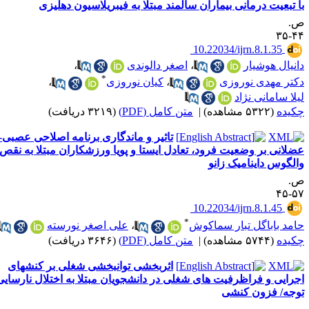
ا تبعیت درمانی بیماران سالمند مبتلا به فیبریلاسیون دهلیزی
.
۴۴-
‎ 10.22034/ijrn.8.1.35
انیال هوشیار
،
اصغر دالوندی
،
*
کتر مهدی نوروزی
،
کیان نوروزی
،
یلا سامانی نژاد
کیده
(۵۳۲۲ مشاهده)
|
متن کامل (PDF)
(۳۲۱۹ دریافت)
تاثیر و ماندگاری برنامه اصلاحی عصبی-
ضلانی بر وضعیت فرود، تعادل ایستا و پویا ورزشکاران مبتلا به نقص
الگوس داینامیک زانو
.
۵۷-
‎ 10.22034/ijrn.8.1.45
*
امد باباگل تبار سماکوش
،
علی اصغر نورسته
کیده
(۵۷۴۴ مشاهده)
|
متن کامل (PDF)
(۳۶۴۶ دریافت)
اثربخشی توانبخشی شغلی بر کنشهای
جرایی و فراظرفیت های شغلی در دانشجویان مبتلا به اختلال نارسایی
وجه/ فزون کنشی