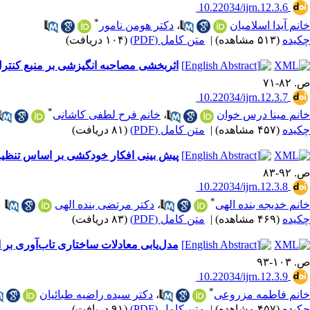
‎ 10.22034/ijrn.12.3.6
*
خانم آیدا اسلامیان
،
دکتر هومن نامور
چکیده
(۵۱۳ مشاهده)
|
متن کامل (PDF)
(۱۰۴ دریافت)
اثربخشی مصاحبه انگیزشی بر منبع کنترل و
ص. ۸۲-۷۱
‎ 10.22034/ijrn.12.3.7
*
خانم مینا درس خوان
،
خانم فرح لطفی کاشانی
چکیده
(۴۵۷ مشاهده)
|
متن کامل (PDF)
(۸۱ دریافت)
پیش بینی افکار خودکشی بر اساس تنظیم 
ص. ۹۲-۸۳
‎ 10.22034/ijrn.12.3.8
*
خانم خدیجه بنده الهی
،
دکتر مرتضی بنده الهی
چکیده
(۴۶۹ مشاهده)
|
متن کامل (PDF)
(۸۳ دریافت)
مدل‌یابی معادلات ساختاری تاب‌آوری بر
ص. ۱۰۳-۹۳
‎ 10.22034/ijrn.12.3.9
*
خانم فاطمه مزروعی
،
دکتر سیده راضیه طبائیان
چکیده
(۴۵۷ مشاهده)
|
متن کامل (PDF)
(۹۱ دریافت)