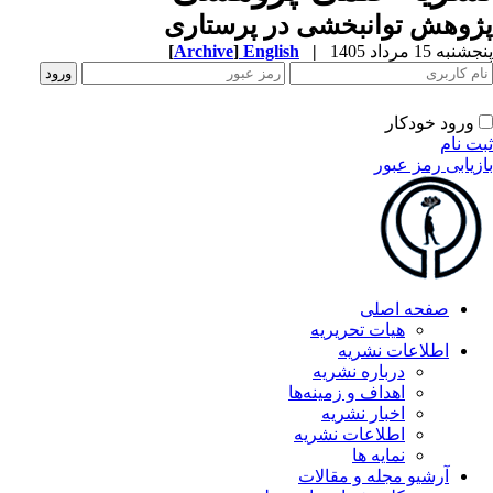
پژوهش توانبخشی در پرستاری
پنجشنبه 15 مرداد 1405
|
English
]
Archive
[
ورود خودکار
ثبت نام
بازیابی رمز عبور
صفحه اصلی
هیات تحریریه
اطلاعات نشریه
درباره نشریه
اهداف و زمینه‌ها
اخبار نشریه
اطلاعات نشریه
نمایه ها
آرشیو مجله و مقالات