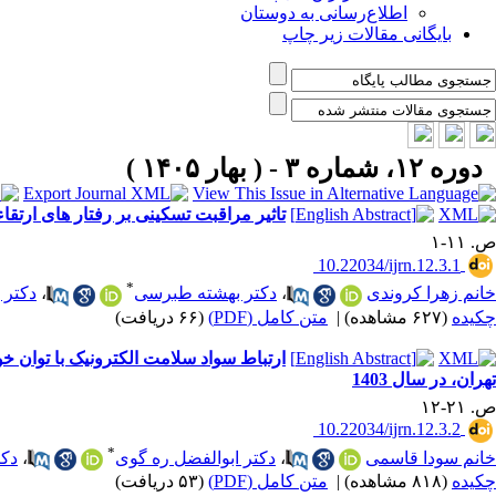
اطلاع‌رسانی به دوستان
بایگانی مقالات زیر چاپ
دوره ۱۲، شماره ۳ - ( بهار ۱۴۰۵ )
تاثیر مراقبت تسکینی بر رفتار های ارتقاء
ص. ۱۱-۱
‎ 10.22034/ijrn.12.3.1
*
خانم زهرا کروندی
،
دکتر بهشته طبرسی
،
دکتر 
چکیده
(۶۲۷ مشاهده)
|
متن کامل (PDF)
(۶۶ دریافت)
ارتباط سواد سلامت الکترونیک با توان خ
تهران، در سال 1403
ص. ۲۱-۱۲
‎ 10.22034/ijrn.12.3.2
*
خانم سودا قاسمی
،
دکتر ابوالفضل ره گوی
،
دکت
چکیده
(۸۱۸ مشاهده)
|
متن کامل (PDF)
(۵۳ دریافت)