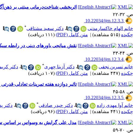
اثربخشی شناخت‌درمانی مبتنی بر ذهن‌آ
ص. ۳۲-۲۲
‎ 10.22034/ijrn.12.3.3
*
خانم الهام خاکسارمدنی
،
دکتر سعید مشتاقی
چکیده
(۵۱۵ مشاهده)
|
متن کامل (PDF)
(۱۱۱ دریافت)
نقش میانجی باورهای دینی در رابطه سب
ص. ۴۴-۳۳
‎ 10.22034/ijrn.12.3.4
*
خانم نسرین نجفی
،
دکتر آزیتا چهری
،
دکتر کریم
چکیده
(۴۴۷ مشاهده)
|
متن کامل (PDF)
(۱۰۷ دریافت)
تاثیر دوازده هفته تمرینات تعادلی-قدرتی 
ص. ۵۸-۴۵
‎ 10.22034/ijrn.12.3.5
*
خانم آوا مهدی زاده
،
دکتر حیدر صادقی
،
دکتر پ
چکیده
(۴۴۱ مشاهده)
|
متن کامل (PDF)
(۹۶ دریافت)
مدل علی گرایش به وسواس بر اساس سبک
ص. ۷۰-۵۹