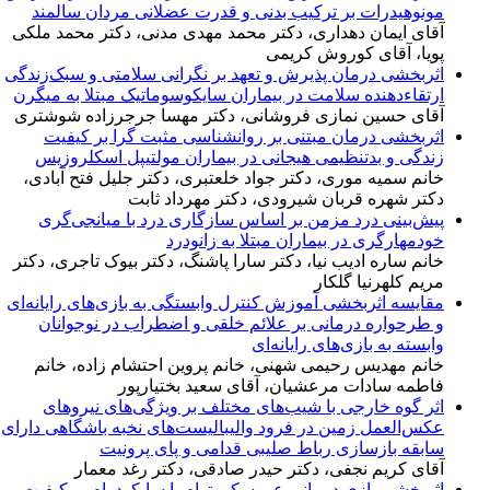
مونوهیدرات بر ترکیب بدنی و قدرت عضلانی مردان سالمند
آقای ایمان دهداری، دکتر محمد مهدی مدنی، دکتر محمد ملکی
پویا، آقای کوروش کریمی
اثربخشی درمان پذیرش و تعهد بر نگرانی سلامتی و سبک‌زندگی
ارتقاءدهنده سلامت در بیماران سایکوسوماتیک مبتلا به میگرن
آقای حسین نمازی فروشانی، دکتر مهسا جرجرزاده شوشتری
اثربخشی درمان مبتنی بر روانشناسی مثبت گرا بر کیفیت
زندگی و بدتنظیمی هیجانی در بیماران مولتیپل اسکلروزیس
خانم سمیه موری، دکتر جواد خلعتبری، دکتر جلیل فتح آبادی،
دکتر شهره قربان شیرودی، دکتر مهرداد ثابت
پیش‌بینی درد مزمن بر اساس سازگاری درد با میانجی‌گری
خودمهارگری در بیماران مبتلا به زانودرد
خانم ساره ادیب نیا، دکتر سارا پاشنگ، دکتر بیوک تاجری، دکتر
مریم کلهرنیا گلکار
مقایسه اثربخشی آموزش کنترل وابستگی به بازی‌های رایانه‌ای
و طرحواره درمانی بر علائم خلقی و اضطراب در نوجوانان
وابسته به بازی‌های رایانه‌ای
خانم مهدیس رحیمی شهنی، خانم پروین احتشام‌ زاده، خانم
فاطمه سادات مرعشیان، آقای سعید بختیارپور
اثر گوه خارجی با شیب‌های مختلف بر ویژگی‌های نیروهای
عکس‌العمل زمین در فرود والیبالیست‌های نخبه باشگاهی دارای
سابقه بازسازی رباط صلیبی قدامی و پای پرونیت
آقای کریم نجفی، دکتر حیدر صادقی، دکتر رغد معمار
اثربخشی بازی درمانی عروسکی توام با سایکودرام بر کیفیت