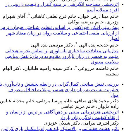
اثربخشی مصاحبه انگیزشی بر منبع کنترل و تبعیت دارویی در
افراد مبتلابه آسم
*
خانم مینا درس خوان، خانم فرح لطفی کاشانی
، آقای شهرام
وزیری، خانم مرضیه توکلی
پیش بینی افکار خودکشی بر اساس تنظیم شناختی هیجان، ترس
از ارزیابی منفی اجتماعی و سلامت روان در زنان معتاد شهر
اهواز
*
خانم خدیجه بنده الهی
، دکتر مرتضی بنده الهی
مدل‌یابی معادلات ساختاری تاب‌آوری بر اساس تجربه هیجانی
مثبت به همسر در زنان نابارور مقاوم به درمان: نقش میانجی
سلامت معنوی
*
خانم فاطمه مزروعی
، دکتر سیده راضیه طبائیان، دکتر الهام
نقشینه
بررسی نقش میانجی کمال‌گرایی در رابطه بخشش و تاب‌آوری با
خشونت نسبت به زنان دارای همسر مبتلا به اختلال مصرف
مواد
دکتر محمد هادی صافی، خانم پریسا مردانی، خانم محدثه عباس
زاده مایوان، خانم مریم عباسی
اثربخشی هنر‌درمانی مبتنی بر ذهن‌آگاهی بر ترس از زایمان و
ارتقاء کیفیت زندگی زنان باردار
دکتر اشرف بیرامی، دکتر شیلان عزیزی
تأثیر هشت هفته تمرین الاستیک باند همراه با مکمل یاری کراتین