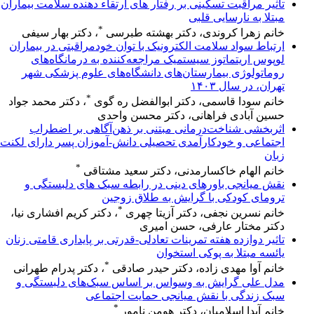
تاثیر مراقبت تسکینی بر رفتار های ارتقاء دهنده سلامت بیماران
مبتلا به نارسایی قلبی
*
خانم زهرا کروندی، دکتر بهشته طبرسی
، دکتر بهار سیفی
ارتباط سواد سلامت الکترونیک با توان خودمراقبتی در بیماران
لوپوس اریتماتوز سیستمیک مراجعه‌کننده به درمانگاه‌های
روماتولوژی بیمارستان‌های دانشگاه‌های علوم پزشکی شهر
تهران، در سال ۱۴۰۳
*
خانم سودا قاسمی، دکتر ابوالفضل ره گوی
، دکتر محمد جواد
حسین آبادی فراهانی، دکتر محسن واحدی
اثربخشی شناخت‌درمانی مبتنی بر ذهن‌آگاهی بر اضطراب
اجتماعی و خودکارآمدی تحصیلی دانش-آموزان پسر دارای لکنت
زبان
*
خانم الهام خاکسارمدنی، دکتر سعید مشتاقی
نقش میانجی باورهای دینی در رابطه سبک های دلبستگی و
ترومای کودکی با گرایش به طلاق زوجین
*
خانم نسرین نجفی، دکتر آزیتا چهری
، دکتر کریم افشاری نیا،
دکتر مختار عارفی، حسن امیری
تاثیر دوازده هفته تمرینات تعادلی-قدرتی بر پایداری قامتی زنان
یائسه مبتلا به پوکی استخوان
*
خانم آوا مهدی زاده، دکتر حیدر صادقی
، دکتر پدرام طهرانی
مدل علی گرایش به وسواس بر اساس سبک‌های دلبستگی و
سبک زندگی با نقش میانجی حمایت اجتماعی
*
خانم آیدا اسلامیان، دکتر هومن نامور