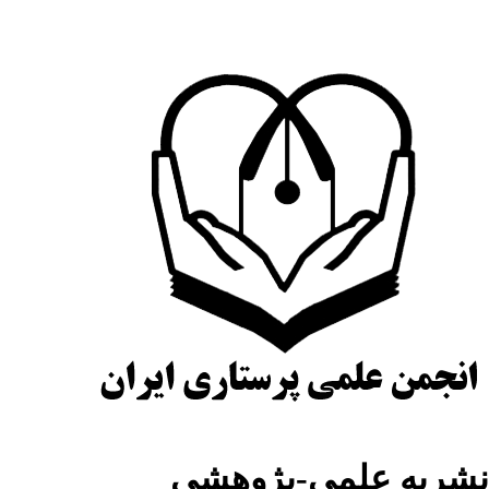
شریه علمی-پژوهشی